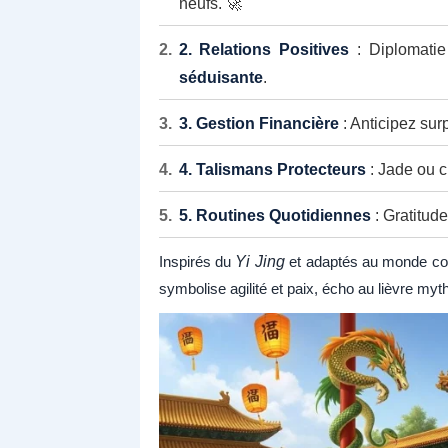
neufs. 🚀
2. Relations Positives
: Diplomatie
séduisante
.
3. Gestion Financière
: Anticipez surp
4. Talismans Protecteurs
: Jade ou cr
5. Routines Quotidiennes
: Gratitude
Inspirés du
Yi Jing
et adaptés au monde cont
symbolise agilité et paix, écho au lièvre myt