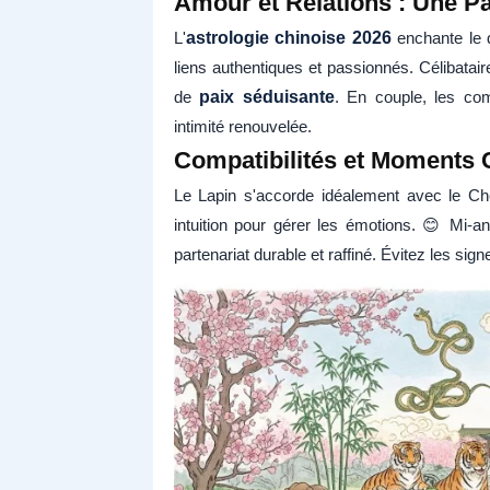
Amour et Relations : Une P
L'
astrologie chinoise 2026
enchante le 
liens authentiques et passionnés. Célibata
de
paix séduisante
. En couple, les com
intimité renouvelée.
Compatibilités et Moments 
Le Lapin s'accorde idéalement avec le Che
intuition pour gérer les émotions. 😊 Mi-an
partenariat durable et raffiné. Évitez les sig