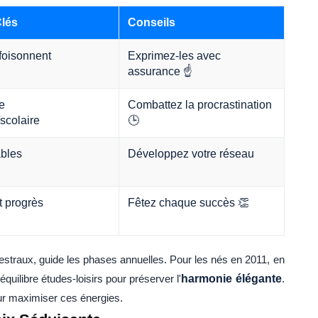
Clés
Conseils
 foisonnent
Exprimez-les avec
assurance ☝️
e
Combattez la procrastination
scolaire
🕒
ables
Développez votre réseau
t progrès
Fêtez chaque succès 👏
cestraux, guide les phases annuelles. Pour les nés en 2011, en
uilibre études-loisirs pour préserver l'
harmonie élégante
.
ur maximiser ces énergies.