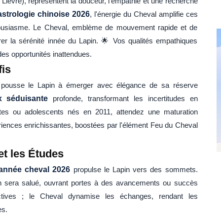
Lièvre), représentent la douceur, l'empathie et une recherche
astrologie chinoise 2026
, l'énergie du Cheval amplifie ces
nthousiasme. Le Cheval, emblème de mouvement rapide et de
er la sérénité innée du Lapin. 🌟 Vos qualités empathiques
des opportunités inattendues.
fis
 pousse le Lapin à émerger avec élégance de sa réserve
x séduisante
profonde, transformant les incertitudes en
ltes ou adolescents nés en 2011, attendez une maturation
riences enrichissantes, boostées par l'élément Feu du Cheval
et les Études
année cheval 2026
propulse le Lapin vers des sommets.
tion sera salué, ouvrant portes à des avancements ou succès
ollectives ; le Cheval dynamise les échanges, rendant les
es.