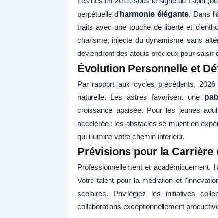
Les nés en 2011, sous le signe du Lapin (ou 
perpétuelle d'
harmonie élégante
. Dans l'
traits avec une touche de liberté et d'e
charisme, injecte du dynamisme sans altér
deviendront des atouts précieux pour saisir 
Évolution Personnelle et Dé
Par rapport aux cycles précédents, 2026
naturelle. Les astres favorisent une
pai
croissance apaisée. Pour les jeunes adu
accélérée : les obstacles se muent en expé
qui illumine votre chemin intérieur.
Prévisions pour la Carrière 
Professionnellement et académiquement, l'
Votre talent pour la médiation et l'innova
scolaires. Privilégiez les initiatives c
collaborations exceptionnellement productiv