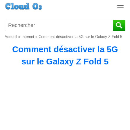
T
o
g
g
l
Accueil
»
Internet
»
Comment désactiver la 5G sur le Galaxy Z Fold 5
e
n
Comment désactiver la 5G
a
v
sur le Galaxy Z Fold 5
i
g
a
t
i
o
n