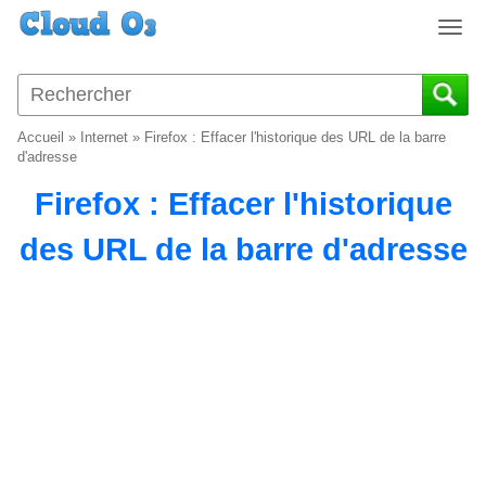
T
o
g
g
l
Accueil
»
Internet
»
Firefox : Effacer l'historique des URL de la barre
e
d'adresse
n
Firefox : Effacer l'historique
a
v
des URL de la barre d'adresse
i
g
a
t
i
o
n