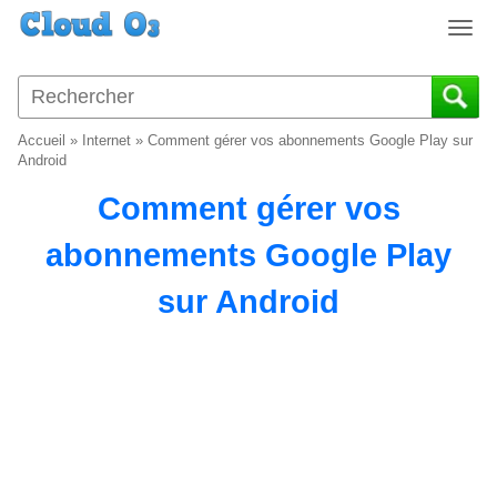
T
o
g
g
l
Accueil
»
Internet
»
Comment gérer vos abonnements Google Play sur
e
Android
n
Comment gérer vos
a
v
abonnements Google Play
i
g
sur Android
a
t
i
o
n