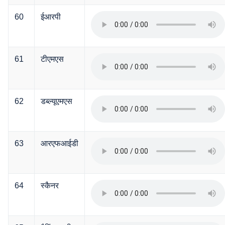
60
ईआरपी
61
टीएमएस
62
डब्ल्यूएमएस
63
आरएफआईडी
64
स्कैनर