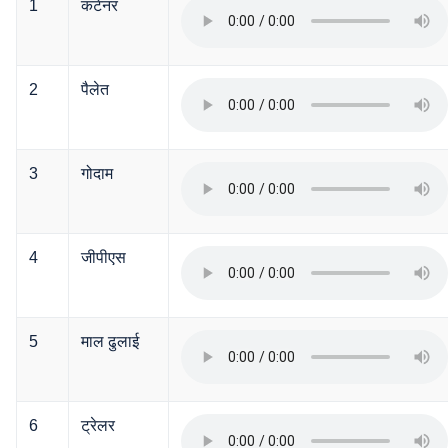
1
कंटेनर
2
पैलेत
3
गोदाम
4
जीपीएस
5
माल ढुलाई
6
ट्रेलर