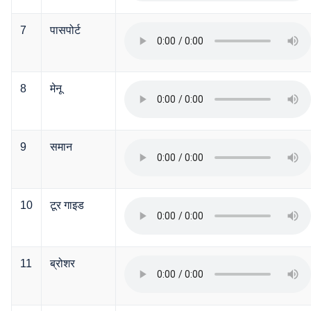
7
पासपोर्ट
8
मेनू
9
समान
10
टूर गाइड
11
ब्रोशर