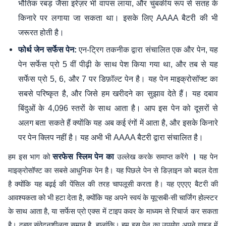
भौतिक रबड़ जैसा इरेज़र भी वापस लाया, और चुंबकीय रूप से सतह के
किनारे पर लगाया जा सकता था। इसके लिए AAAA बैटरी की भी
जरूरत होती है।
एन-ट्रिग तकनीक द्वारा संचालित एक और पेन, यह
फोर्थ जेन सर्फेस पेन:
पेन सर्फेस प्रो 5 वीं पीढ़ी के साथ पेश किया गया था, और तब से यह
सर्फेस प्रो 5, 6, और 7 पर डिफ़ॉल्ट पेन है। यह पेन माइक्रोसॉफ्ट का
सबसे परिष्कृत है, और जिसे हम खरीदने का सुझाव देते हैं। यह दबाव
बिंदुओं के 4,096 स्तरों के साथ आता है। आप इस पेन को दूसरों से
अलग बता सकते हैं क्योंकि यह अब कई रंगों में आता है, और इसके किनारे
पर पेन क्लिप नहीं है। यह अभी भी AAAA बैटरी द्वारा संचालित है।
हम इस भाग को
सरफेस स्लिम पेन का
उल्लेख करके समाप्त करेंगे
।
यह पेन
माइक्रोसॉफ्ट का सबसे आधुनिक पेन है। यह पिछले पेन से डिज़ाइन को बदल देता
है क्योंकि यह बढ़ई की पेंसिल की तरह चापलूसी करता है। यह एएएए बैटरी की
आवश्यकता को भी हटा देता है, क्योंकि यह अपने स्वयं के यूएसबी-सी चार्जिंग होल्स्टर
के साथ आता है, या सर्फेस प्रो एक्स में टाइप कवर के माध्यम से रिचार्ज कर सकता
है। दबाव संवेदनशीलता समान है, हालांकि। हम इस पेन का उपयोग अपने गाइड में