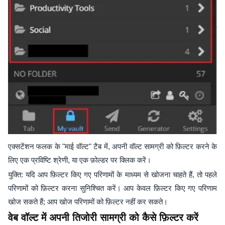
एक्सटेंशन फलक के "माई वॉल्ट" टैब में, अपनी वॉल्ट सामग्री को फ़िल्टर करने के
लिए एक प्रविष्टि श्रेणी, या एक फ़ोल्डर पर क्लिक करें।
युक्ति: यदि आप फ़िल्टर किए गए परिणामों के माध्यम से खोजना चाहते हैं, तो पहले
परिणामों को फ़िल्टर करना सुनिश्चित करें। आप केवल फ़िल्टर किए गए परिणाम
खोज सकते हैं; आप खोज परिणामों को फ़िल्टर नहीं कर सकते।
वेब वॉल्ट में अपनी तिजोरी सामग्री को कैसे फ़िल्टर करें