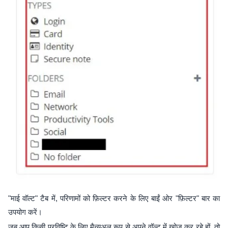
"माई वॉल्ट" टैब में, परिणामों को फ़िल्टर करने के लिए बाईं ओर "फ़िल्टर" बार का
उपयोग करें।
जब आप किसी प्रविष्टि के लिए मैन्युअल रूप से अपने वॉल्ट में खोज कर रहे हों, तो