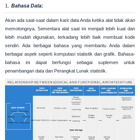
Bahasa Data:
Akan ada saat-saat dalam karir data Anda ketika alat tidak akan
memotongnya. Sementara alat saat ini menjadi lebih kuat dan
lebih mudah digunakan, terkadang lebih baik membuat kode
sendiri. Ada berbagai bahasa yang membantu Anda dalam
berbagai aspek seperti komputasi statistik dan grafik. Bahasa-
bahasa ini dapat berfungsi sebagai suplemen untuk
penambangan data dan Perangkat Lunak statistik.