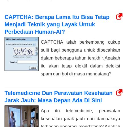
CAPTCHA: Berapa Lama Itu Bisa Tetap
Menjadi Teknik yang Layak Untuk
Perbedaan Human-AI?
CAPTCHA telah berkembang cukup
sulit bagi pengguna untuk dipecahkan
dalam beberapa tahun terakhir. Apakah
itu akan tetap efektif dalam deteksi
spam dan bot di masa mendatang?
Telemedicine Dan Perawatan Kesehatan
Jarak Jauh: Masa Depan Ada Di Sini
Apa itu telemedicine, perawatan
kesehatan jarak jauh dan dampaknya
terhadap generasi mendatang? Apakah