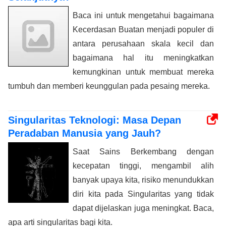
Baca ini untuk mengetahui bagaimana
Kecerdasan Buatan menjadi populer di
antara perusahaan skala kecil dan
bagaimana hal itu meningkatkan
kemungkinan untuk membuat mereka
tumbuh dan memberi keunggulan pada pesaing mereka.
Singularitas Teknologi: Masa Depan
Peradaban Manusia yang Jauh?
Saat Sains Berkembang dengan
kecepatan tinggi, mengambil alih
banyak upaya kita, risiko menundukkan
diri kita pada Singularitas yang tidak
dapat dijelaskan juga meningkat. Baca,
apa arti singularitas bagi kita.