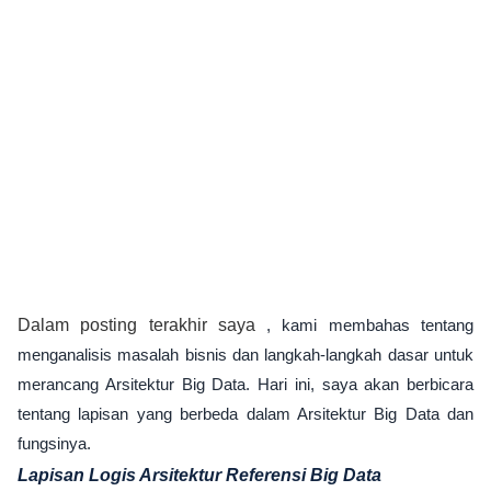
Dalam posting terakhir saya
, kami membahas tentang
menganalisis masalah bisnis dan langkah-langkah dasar untuk
merancang Arsitektur Big Data. Hari ini, saya akan berbicara
tentang lapisan yang berbeda dalam Arsitektur Big Data dan
fungsinya.
Lapisan Logis Arsitektur Referensi Big Data