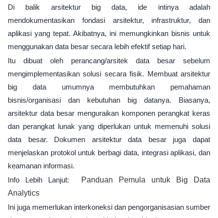
Di balik arsitektur big data, ide intinya adalah
mendokumentasikan fondasi arsitektur, infrastruktur, dan
aplikasi yang tepat. Akibatnya, ini memungkinkan bisnis untuk
menggunakan data besar secara lebih efektif setiap hari.
Itu dibuat oleh perancang/arsitek data besar sebelum
mengimplementasikan solusi secara fisik. Membuat arsitektur
big data umumnya membutuhkan pemahaman
bisnis/organisasi dan kebutuhan big datanya. Biasanya,
arsitektur data besar menguraikan komponen perangkat keras
dan perangkat lunak yang diperlukan untuk memenuhi solusi
data besar. Dokumen arsitektur data besar juga dapat
menjelaskan protokol untuk berbagi data, integrasi aplikasi, dan
keamanan informasi.
Info Lebih Lanjut:
Panduan Pemula untuk Big Data
Analytics
Ini juga memerlukan interkoneksi dan pengorganisasian sumber