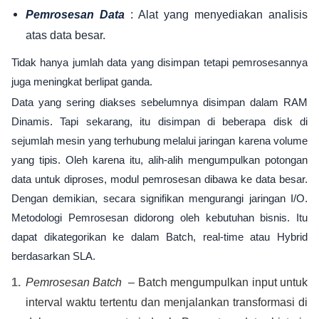
: Alat yang menyediakan analisis
Pemrosesan Data
atas data besar.
Tidak hanya jumlah data yang disimpan tetapi pemrosesannya
juga meningkat berlipat ganda.
Data yang sering diakses sebelumnya disimpan dalam RAM
Dinamis. Tapi sekarang, itu disimpan di beberapa disk di
sejumlah mesin yang terhubung melalui jaringan karena volume
yang tipis. Oleh karena itu, alih-alih mengumpulkan potongan
data untuk diproses, modul pemrosesan dibawa ke data besar.
Dengan demikian, secara signifikan mengurangi jaringan I/O.
Metodologi Pemrosesan didorong oleh kebutuhan bisnis. Itu
dapat dikategorikan ke dalam Batch, real-time atau Hybrid
berdasarkan SLA.
Pemrosesan
Batch
– Batch mengumpulkan input untuk
interval waktu tertentu dan menjalankan transformasi di