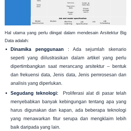
Hal utama yang perlu diingat dalam mendesain Arsitektur Big
Data adalah:
: Ada sejumlah skenario
Dinamika penggunaan
seperti yang diilustrasikan dalam artikel yang perlu
dipertimbangkan saat merancang arsitektur – bentuk
dan frekuensi data, Jenis data, Jenis pemrosesan dan
analisis yang diperlukan.
Proliferasi alat di pasar telah
Segudang teknologi:
menyebabkan banyak kebingungan tentang apa yang
harus digunakan dan kapan, ada beberapa teknologi
yang menawarkan fitur serupa dan mengklaim lebih
baik daripada yang lain.