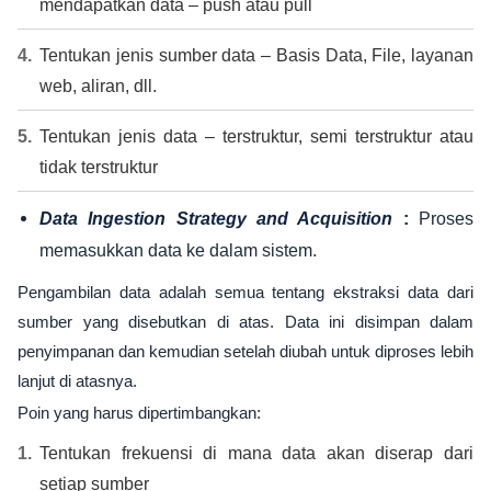
mendapatkan data – push atau pull
Tentukan jenis sumber data – Basis Data, File, layanan
web, aliran, dll.
Tentukan jenis data – terstruktur, semi terstruktur atau
tidak terstruktur
Proses
Data Ingestion Strategy and Acquisition
:
memasukkan data ke dalam sistem.
Pengambilan data adalah semua tentang ekstraksi data dari
sumber yang disebutkan di atas. Data ini disimpan dalam
penyimpanan dan kemudian setelah diubah untuk diproses lebih
lanjut di atasnya.
Poin yang harus dipertimbangkan:
Tentukan frekuensi di mana data akan diserap dari
setiap sumber