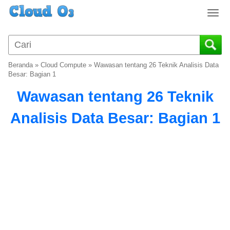
T
o
g
g
l
Beranda
»
Cloud Compute
»
Wawasan tentang 26 Teknik Analisis Data
e
Besar: Bagian 1
n
Wawasan tentang 26 Teknik
a
v
Analisis Data Besar: Bagian 1
i
g
a
t
i
o
n