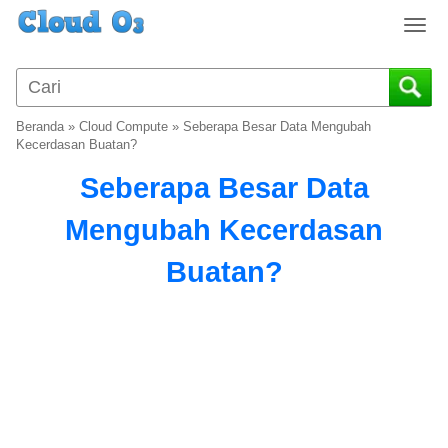
T
o
g
g
l
Beranda
»
Cloud Compute
»
Seberapa Besar Data Mengubah
e
Kecerdasan Buatan?
n
Seberapa Besar Data
a
v
Mengubah Kecerdasan
i
g
Buatan?
a
t
i
o
n