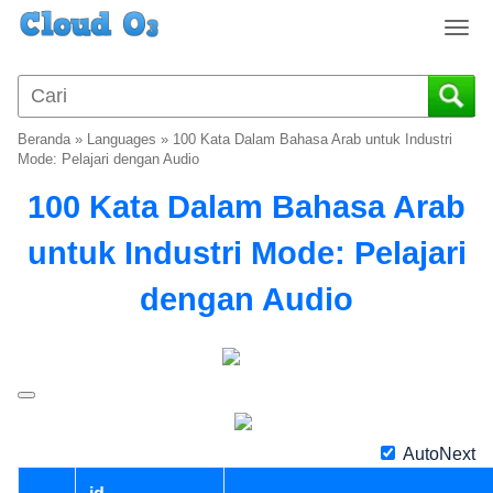
T
o
g
g
l
Beranda
»
Languages
»
100 Kata Dalam Bahasa Arab untuk Industri
e
Mode: Pelajari dengan Audio
n
100 Kata Dalam Bahasa Arab
a
v
untuk Industri Mode: Pelajari
i
g
dengan Audio
a
t
i
o
n
AutoNext