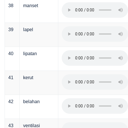
38
manset
39
lapel
40
lipatan
41
kerut
42
belahan
43
ventilasi