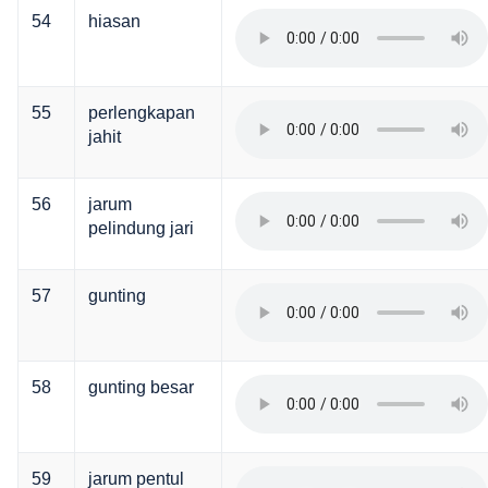
54
hiasan
55
perlengkapan
jahit
56
jarum
pelindung jari
57
gunting
58
gunting besar
59
jarum pentul