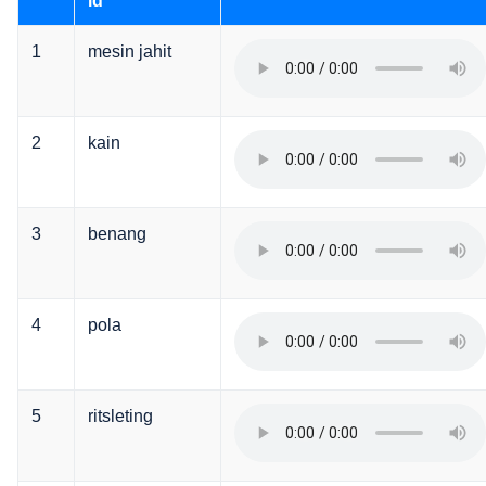
id
1
mesin jahit
2
kain
3
benang
4
pola
5
ritsleting