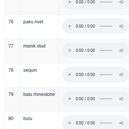
76
paku rivet
77
manik stud
78
sequin
79
batu rhinestone
80
bulu