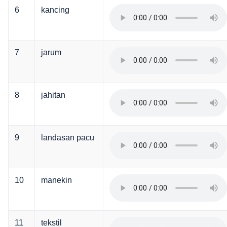
6
kancing
7
jarum
8
jahitan
9
landasan pacu
10
manekin
11
tekstil