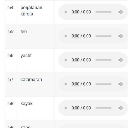
54
perjalanan
kereta
55
feri
56
yacht
57
catamaran
58
kayak
59
kano