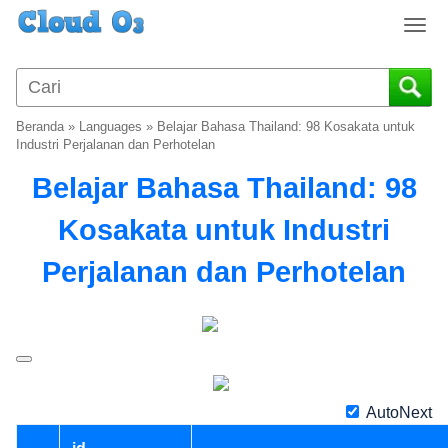
T
o
g
g
l
Beranda
»
Languages
»
Belajar Bahasa Thailand: 98 Kosakata untuk
e
Industri Perjalanan dan Perhotelan
n
Belajar Bahasa Thailand: 98
a
v
Kosakata untuk Industri
i
g
Perjalanan dan Perhotelan
a
t
i
o
n
AutoNext