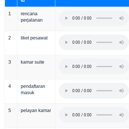
id
1
rencana
perjalanan
2
tiket pesawat
3
kamar suite
4
pendaftaran
masuk
5
pelayan kamar