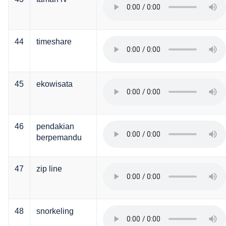
44
timeshare
45
ekowisata
46
pendakian
berpemandu
47
zip line
48
snorkeling