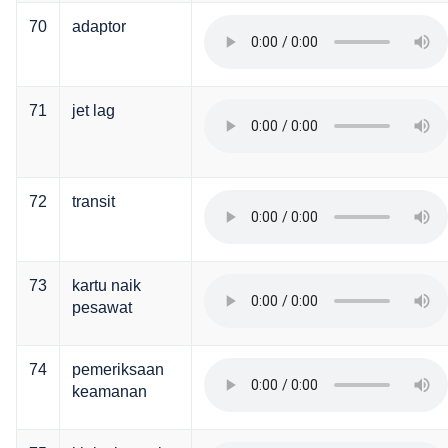
70
adaptor
71
jet lag
72
transit
73
kartu naik
pesawat
74
pemeriksaan
keamanan