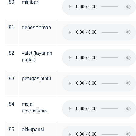
80
minibar
81
deposit aman
82
valet (layanan
parkir)
83
petugas pintu
84
meja
resepsionis
85
okkupansi