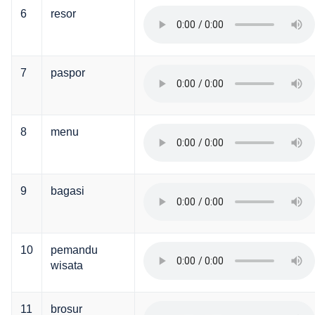
6
resor
7
paspor
8
menu
9
bagasi
10
pemandu
wisata
11
brosur