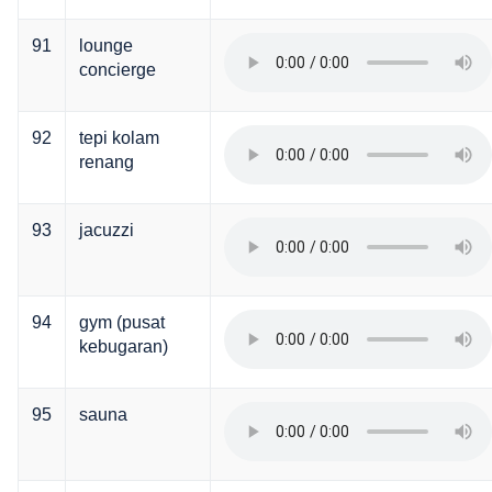
91
lounge
concierge
92
tepi kolam
renang
93
jacuzzi
94
gym (pusat
kebugaran)
95
sauna