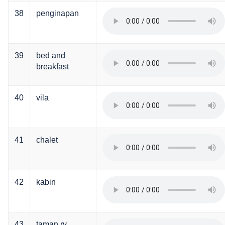
38
penginapan
39
bed and
breakfast
40
vila
41
chalet
42
kabin
43
taman rv