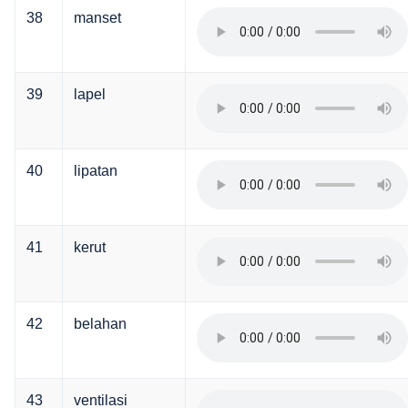
38
manset
39
lapel
40
lipatan
41
kerut
42
belahan
43
ventilasi