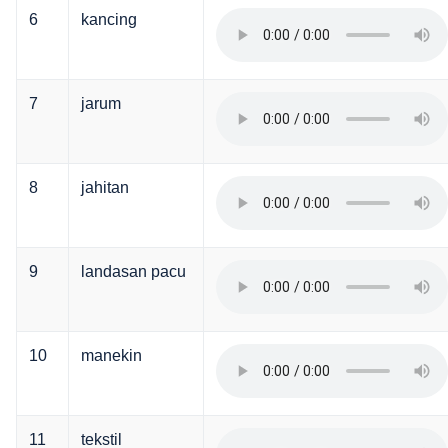
6
kancing
7
jarum
8
jahitan
9
landasan pacu
10
manekin
11
tekstil