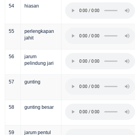
54
hiasan
55
perlengkapan
jahit
56
jarum
pelindung jari
57
gunting
58
gunting besar
59
jarum pentul