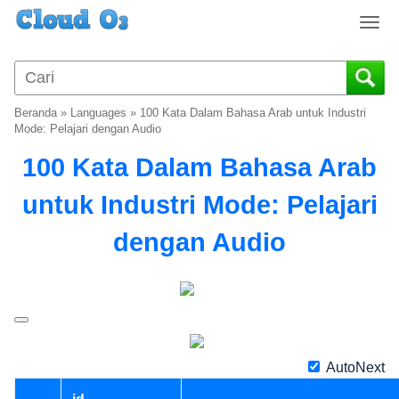
T
o
g
g
l
Beranda
»
Languages
»
100 Kata Dalam Bahasa Arab untuk Industri
e
Mode: Pelajari dengan Audio
n
100 Kata Dalam Bahasa Arab
a
v
untuk Industri Mode: Pelajari
i
g
dengan Audio
a
t
i
o
n
AutoNext