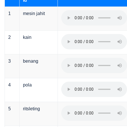
id
1
mesin jahit
2
kain
3
benang
4
pola
5
ritsleting