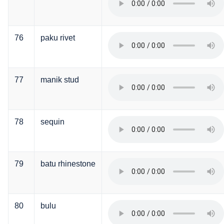
76
paku rivet
77
manik stud
78
sequin
79
batu rhinestone
80
bulu