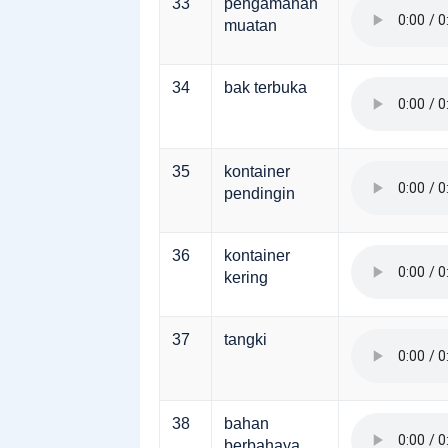
33
pengamanan
muatan
34
bak terbuka
35
kontainer
pendingin
36
kontainer
kering
37
tangki
38
bahan
berbahaya