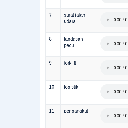
7
surat jalan
udara
8
landasan
pacu
9
forklift
10
logistik
11
pengangkut