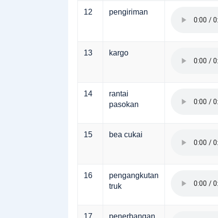
12
pengiriman
13
kargo
14
rantai
pasokan
15
bea cukai
16
pengangkutan
truk
17
penerbangan