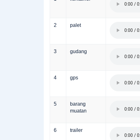
2
palet
3
gudang
4
gps
5
barang
muatan
6
trailer