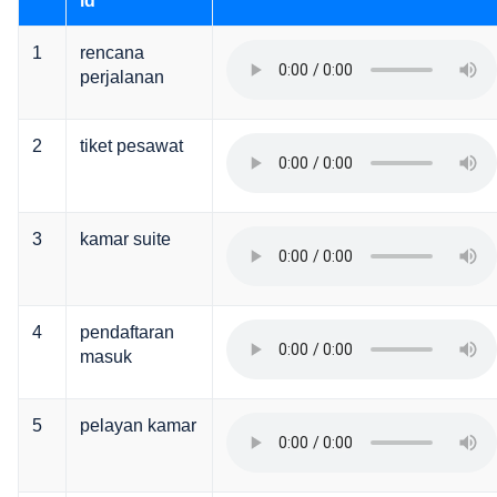
id
1
rencana
perjalanan
2
tiket pesawat
3
kamar suite
4
pendaftaran
masuk
5
pelayan kamar