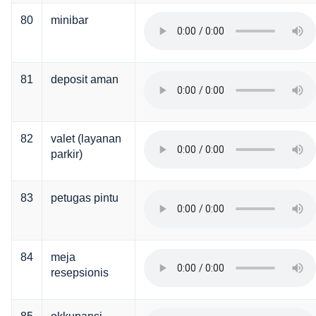
80
minibar
81
deposit aman
82
valet (layanan
parkir)
83
petugas pintu
84
meja
resepsionis