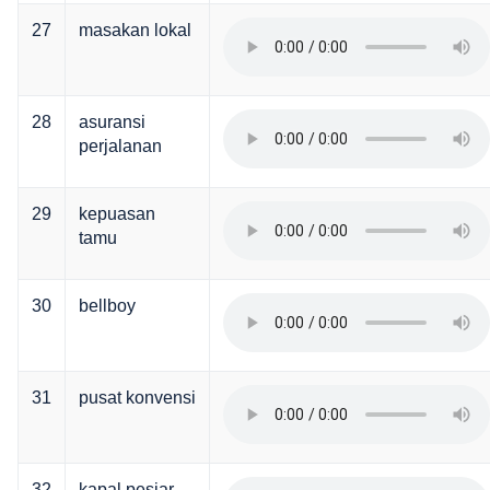
27
masakan lokal
28
asuransi
perjalanan
29
kepuasan
tamu
30
bellboy
31
pusat konvensi
32
kapal pesiar