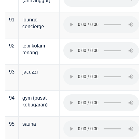
(ahli anggur)
91
lounge
concierge
92
tepi kolam
renang
93
jacuzzi
94
gym (pusat
kebugaran)
95
sauna