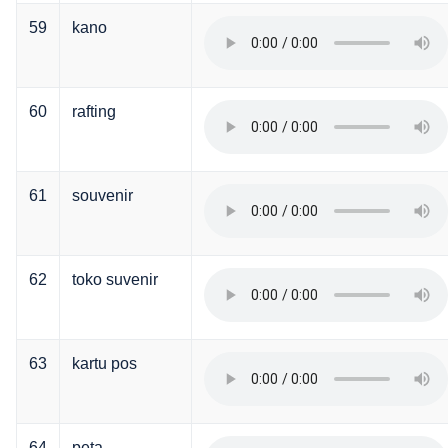
59
kano
60
rafting
61
souvenir
62
toko suvenir
63
kartu pos
64
peta