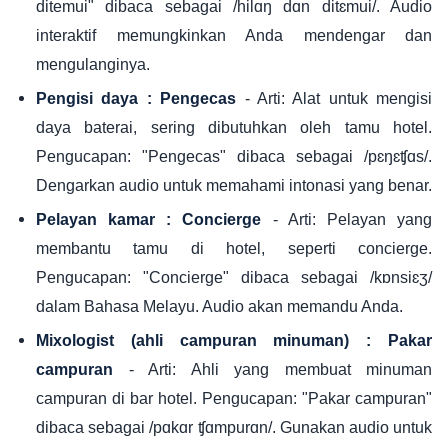
ditemui" dibaca sebagai /hilɑŋ dɑn ditɛmui/. Audio
interaktif memungkinkan Anda mendengar dan
mengulanginya.
- Arti: Alat untuk mengisi
Pengisi daya : Pengecas
daya baterai, sering dibutuhkan oleh tamu hotel.
Pengucapan: "Pengecas" dibaca sebagai /pɛŋɛʧɑs/.
Dengarkan audio untuk memahami intonasi yang benar.
- Arti: Pelayan yang
Pelayan kamar : Concierge
membantu tamu di hotel, seperti concierge.
Pengucapan: "Concierge" dibaca sebagai /kɒnsiɛʒ/
dalam Bahasa Melayu. Audio akan memandu Anda.
Mixologist (ahli campuran minuman) : Pakar
- Arti: Ahli yang membuat minuman
campuran
campuran di bar hotel. Pengucapan: "Pakar campuran"
dibaca sebagai /pɑkɑr ʧɑmpurɑn/. Gunakan audio untuk