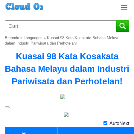
T
o
g
g
l
Beranda
»
Languages
»
Kuasai 98 Kata Kosakata Bahasa Melayu
e
dalam Industri Pariwisata dan Perhotelan!
n
Kuasai 98 Kata Kosakata
a
v
Bahasa Melayu dalam Industri
i
g
Pariwisata dan Perhotelan!
a
t
i
o
n
AutoNext