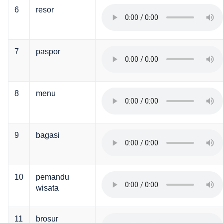
6
resor
7
paspor
8
menu
9
bagasi
10
pemandu
wisata
11
brosur