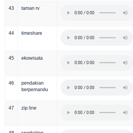
43
taman rv
44
timeshare
45
ekowisata
46
pendakian
berpemandu
47
zip line
48
snorkeling