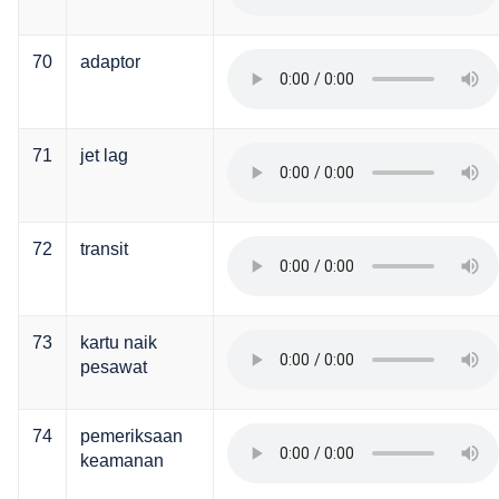
70
adaptor
71
jet lag
72
transit
73
kartu naik
pesawat
74
pemeriksaan
keamanan