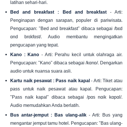
latihan sehari-hari.
- Arti:
Bed and breakfast : Bed and breakfast
Penginapan dengan sarapan, populer di pariwisata.
Pengucapan: "Bed and breakfast" dibaca sebagai /bɛd
ɑnd brɛkfɑst/. Audio membantu mengingatkan
pengucapan yang tepat.
- Arti: Perahu kecil untuk olahraga air.
Kano : Kano
Pengucapan: "Kano" dibaca sebagai /kɑnɒ/. Dengarkan
audio untuk nuansa suara asli.
- Arti: Tiket atau
Kartu naik pesawat : Pass naik kapal
pass untuk naik pesawat atau kapal. Pengucapan:
"Pass naik kapal" dibaca sebagai /pɑs nɑik kɑpɑl/.
Audio memudahkan Anda berlatih.
- Arti: Bus yang
Bus antar-jemput : Bas ulang-alik
mengantar jemput tamu hotel. Pengucapan: "Bas ulang-