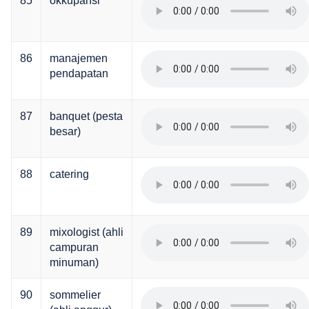
85
okkupansi
86
manajemen
pendapatan
87
banquet (pesta
besar)
88
catering
89
mixologist (ahli
campuran
minuman)
90
sommelier