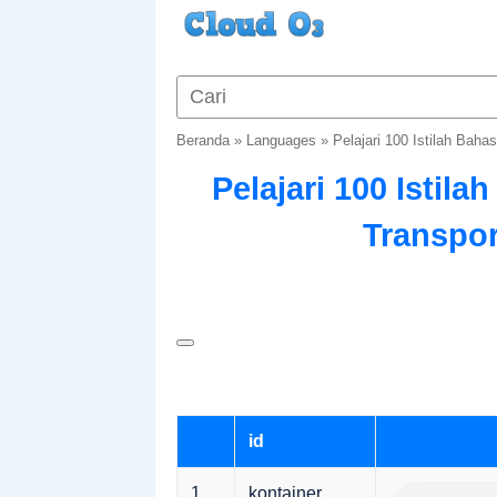
Beranda
»
Languages
»
Pelajari 100 Istilah Baha
Pelajari 100 Istila
Transpor
id
1
kontainer