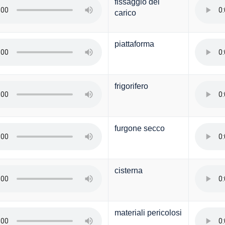
fissaggio del
carico
piattaforma
frigorifero
furgone secco
cisterna
materiali pericolosi