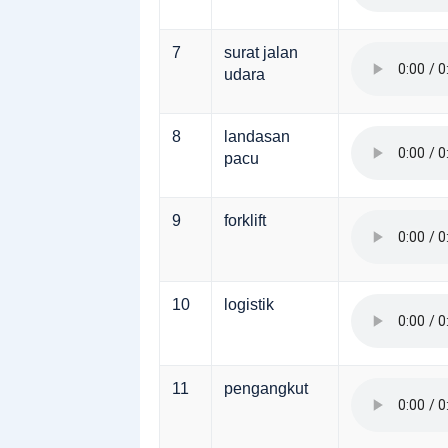
7
surat jalan
udara
8
landasan
pacu
9
forklift
10
logistik
11
pengangkut