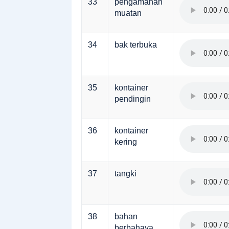
33
pengamanan
muatan
34
bak terbuka
35
kontainer
pendingin
36
kontainer
kering
37
tangki
38
bahan
berbahaya