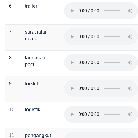
6
trailer
7
surat jalan
udara
8
landasan
pacu
9
forklift
10
logistik
11
pengangkut