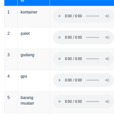
id
1
kontainer
2
palet
3
gudang
4
gps
5
barang
muatan