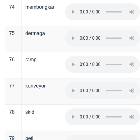
74
membongkar
75
dermaga
76
ramp
77
konveyor
78
skid
79
peti