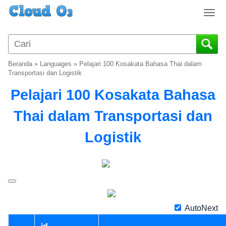
T
o
g
g
l
Beranda
»
Languages
»
Pelajari 100 Kosakata Bahasa Thai dalam
e
Transportasi dan Logistik
n
Pelajari 100 Kosakata Bahasa
a
v
Thai dalam Transportasi dan
i
g
Logistik
a
t
i
o
n
AutoNext