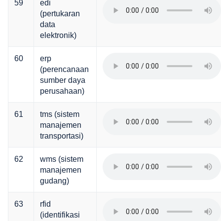
59
edi
(pertukaran
data
elektronik)
60
erp
(perencanaan
sumber daya
perusahaan)
61
tms (sistem
manajemen
transportasi)
62
wms (sistem
manajemen
gudang)
63
rfid
(identifikasi