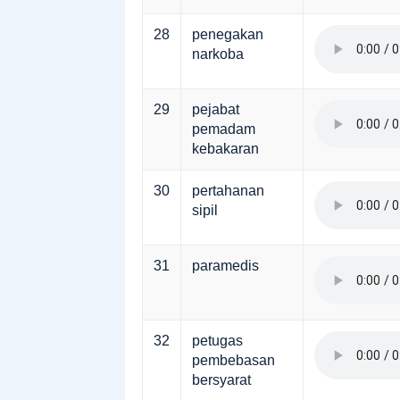
28
penegakan
narkoba
29
pejabat
pemadam
kebakaran
30
pertahanan
sipil
31
paramedis
32
petugas
pembebasan
bersyarat