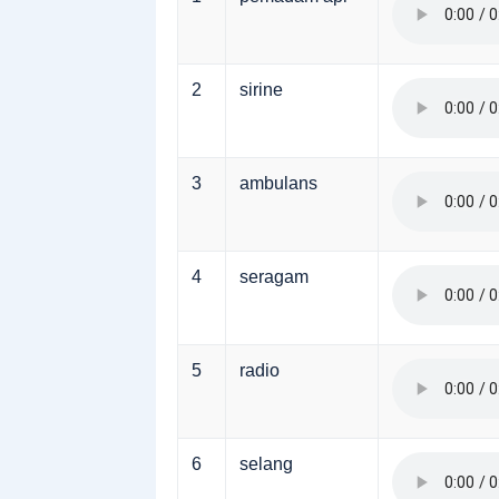
2
sirine
3
ambulans
4
seragam
5
radio
6
selang