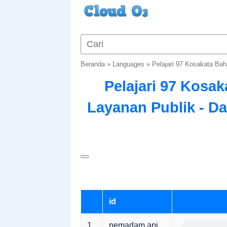
Beranda
»
Languages
»
Pelajari 97 Kosakata Bah
Pelajari 97 Kosa
Layanan Publik - Da
id
1
pemadam api