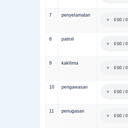
7
penyelamatan
8
patroli
9
kakilima
10
pengawasan
11
penugasan