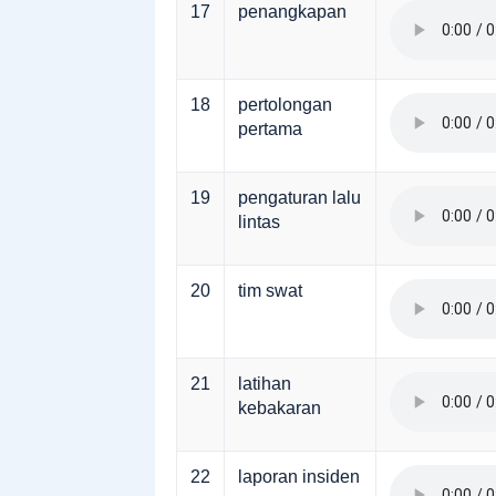
17
penangkapan
18
pertolongan
pertama
19
pengaturan lalu
lintas
20
tim swat
21
latihan
kebakaran
22
laporan insiden