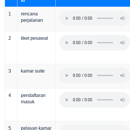
id
1
rencana
perjalanan
2
tiket pesawat
3
kamar suite
4
pendaftaran
masuk
5
pelayan kamar