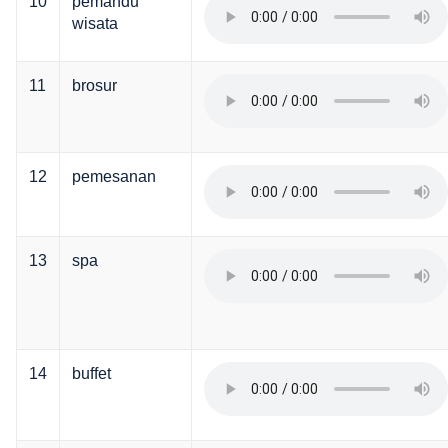
10
pemandu
wisata
11
brosur
12
pemesanan
13
spa
14
buffet