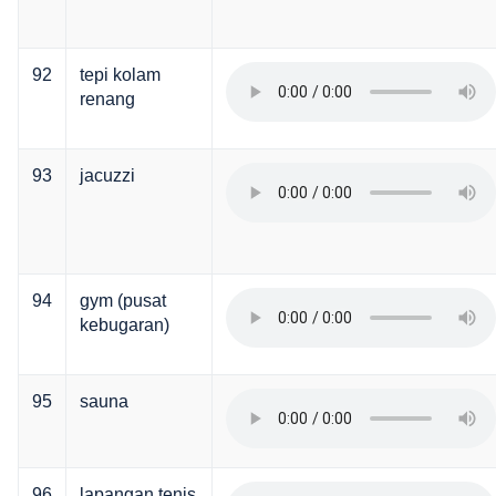
92
tepi kolam
renang
93
jacuzzi
94
gym (pusat
kebugaran)
95
sauna
96
lapangan tenis