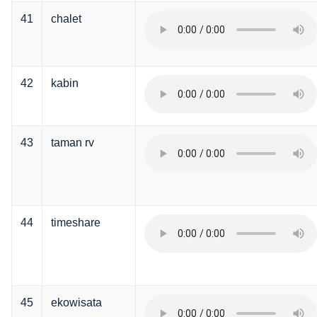
41
chalet
42
kabin
43
taman rv
44
timeshare
45
ekowisata