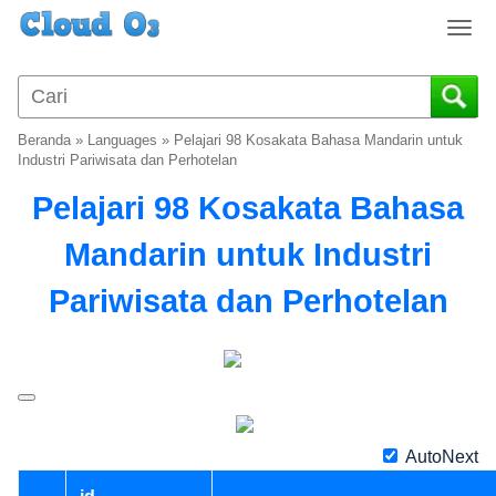
T
o
g
g
l
Beranda
»
Languages
»
Pelajari 98 Kosakata Bahasa Mandarin untuk
e
Industri Pariwisata dan Perhotelan
n
Pelajari 98 Kosakata Bahasa
a
v
Mandarin untuk Industri
i
g
Pariwisata dan Perhotelan
a
t
i
o
n
AutoNext