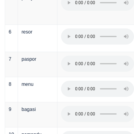
6
resor
7
paspor
8
menu
9
bagasi