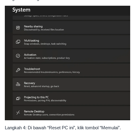
Langkah 4: Di bawah “Reset PC ini”, klik tombol “Memulai”.