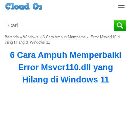
T
o
g
g
l
Beranda
»
Windows
»
6 Cara Ampuh Memperbaiki Error Msvcr110.dll
e
yang Hilang di Windows 11
n
6 Cara Ampuh Memperbaiki
a
v
Error Msvcr110.dll yang
i
g
Hilang di Windows 11
a
t
i
o
n