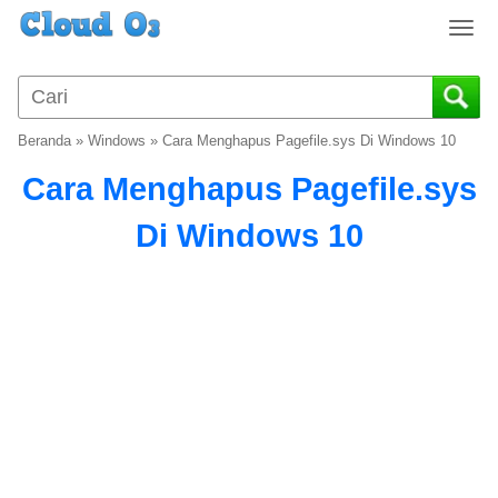
T
o
g
g
l
Beranda
»
Windows
»
Cara Menghapus Pagefile.sys Di Windows 10
e
n
Cara Menghapus Pagefile.sys
a
v
Di Windows 10
i
g
a
t
i
o
n