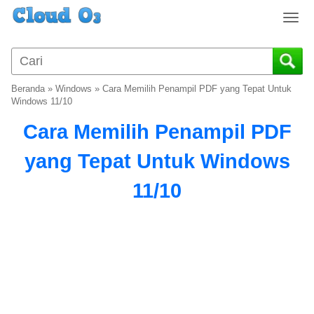
T
o
g
g
l
Beranda
»
Windows
»
Cara Memilih Penampil PDF yang Tepat Untuk
e
Windows 11/10
n
Cara Memilih Penampil PDF
a
v
yang Tepat Untuk Windows
i
g
11/10
a
t
i
o
n