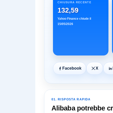
CHIUSURA RECENTE
132,59
Yahoo Finance chiude il
15/05/2026
Facebook
X
01. RISPOSTA RAPIDA
Alibaba potrebbe crol