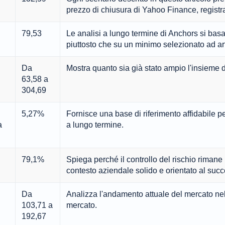
prezzo di chiusura di Yahoo Finance, registr
79,53
Le analisi a lungo termine di Anchors si ba
piuttosto che su un minimo selezionato ad ar
Da
Mostra quanto sia già stato ampio l'insieme dei
63,58 a
304,69
5,27%
Fornisce una base di riferimento affidabile 
a
a lungo termine.
79,1%
Spiega perché il controllo del rischio rimane
contesto aziendale solido e orientato al suc
Da
Analizza l'andamento attuale del mercato nel 
103,71 a
mercato.
192,67