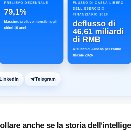
PRELIEVO DECENNALE
FLUSSO DI CASSA LIBERO
DELL'ESERCIZIO
79,1%
FINANZIARIO 2026
deflusso di
Massimo prelievo mensile negli
ultimi 10 anni
46,61 miliardi
di RMB
Risultati di Alibaba per l'anno
fiscale 2026
LinkedIn
Telegram
lare anche se la storia dell'intelligen