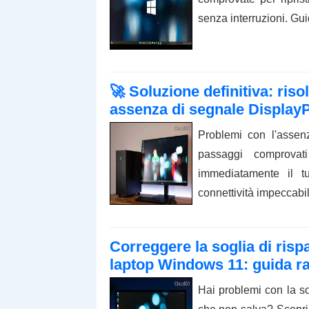
senza interruzioni. Gu
🚀 Soluzione definitiva: risolv
assenza di segnale Display
Problemi con l'assen
passaggi comprovati
immediatamente il t
connettività impeccabil
Correggere la soglia di risp
laptop Windows 11: guida r
Hai problemi con la so