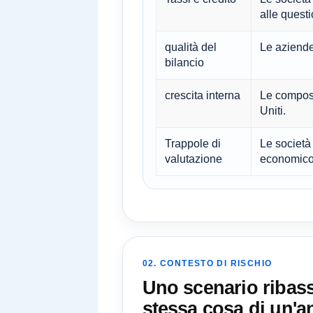
alle questi
qualità del
Le aziende
bilancio
crescita interna
Le composiz
Uniti.
Trappole di
Le società
valutazione
economico 
02. CONTESTO DI RISCHIO
Uno scenario ribassi
stessa cosa di un'a