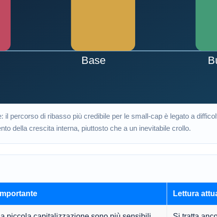
: il percorso di ribasso più credibile per le small-cap è legato a diffic
 della crescita interna, piuttosto che a un inevitabile crollo.
importante
Lettura attu
a piccola capitalizzazione sono più sensibili
Si tratta anco