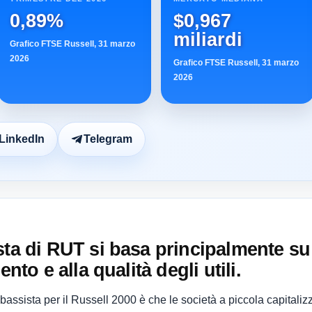
0,89%
$0,967
miliardi
Grafico FTSE Russell, 31 marzo
2026
Grafico FTSE Russell, 31 marzo
2026
LinkedIn
Telegram
sta di RUT si basa principalmente s
ento e alla qualità degli utili.
assista per il Russell 2000 è che le società a piccola capitali