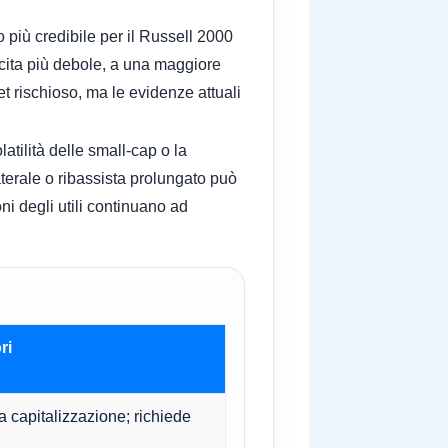
o più credibile per il Russell 2000
scita più debole, a una maggiore
set rischioso, ma le evidenze attuali
tilità delle small-cap o la
erale o ribassista prolungato può
ni degli utili continuano ad
ri
 capitalizzazione; richiede