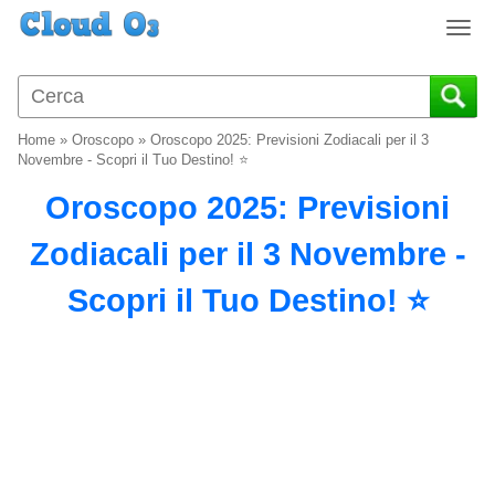
T
o
g
g
l
Home
»
Oroscopo
»
Oroscopo 2025: Previsioni Zodiacali per il 3
e
Novembre - Scopri il Tuo Destino! ⭐
n
Oroscopo 2025: Previsioni
a
v
Zodiacali per il 3 Novembre -
i
g
Scopri il Tuo Destino! ⭐
a
t
i
o
n