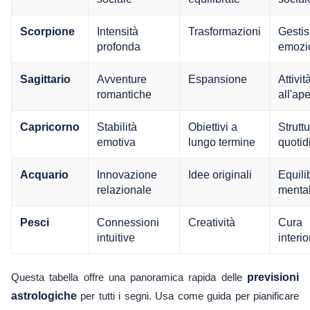
Intensità
Trasformazioni
Gestis
Scorpione
profonda
emozi
Avventure
Espansione
Attivit
Sagittario
romantiche
all'ape
Stabilità
Obiettivi a
Strutt
Capricorno
emotiva
lungo termine
quotid
Innovazione
Idee originali
Equili
Acquario
relazionale
menta
Connessioni
Creatività
Cura
Pesci
intuitive
interio
Questa tabella offre una panoramica rapida delle
previsioni
astrologiche
per tutti i segni. Usa come guida per pianificare