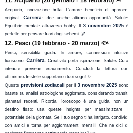
11. Acquario (20 gennaio - 18 febbraio) ♒
Acquario, innovazione brilla. L'amore beneficia di approcci
originali.
Carriera
: Idee uniche attirano opportunità. Salute:
Equilibrio mentale attraverso hobby. Il
3 novembre 2025
è
perfetto per pensare fuori dagli schemi. 🌌
12. Pesci (19 febbraio - 20 marzo) 🐟
Pesci, sensibilità guida. In amore, connessioni intuitive
fioriscono.
Carriera
: Creatività porta ispirazione. Salute: Cura
interiore previene esaurimento. Concludi la lettura con
ottimismo: le stelle supportano i tuoi sogni! ✨
Queste
previsioni zodiacali
per il
3 novembre 2025
sono
basate su analisi astrologiche aggiornate, considerando transiti
planetari recenti. Ricorda, l'oroscopo è una guida, non un
destino fisso: usa queste insights per massimizzare il
potenziale della giornata. Se il tuo segno ti ha intrigato, condividi
con amici e torna per aggiornamenti mensili! Che ne dici di