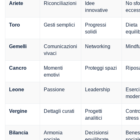
Riconciliazioni
Idee
No sfo
Ariete
innovative
eccess
Gesti semplici
Progressi
Dieta
Toro
solidi
equili
Comunicazioni
Networking
Mindf
Gemelli
vivaci
Momenti
Proteggi spazi
Ripos
Cancro
emotivi
Passione
Leadership
Eserci
Leone
moder
Dettagli curati
Progetti
Contro
Vergine
analitici
stress
Armonia
Decisionsi
Benes
Bilancia
sociale
equilibrate
social