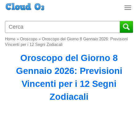
T
o
g
g
l
Home
»
Oroscopo
»
Oroscopo del Giorno 8 Gennaio 2026: Previsioni
e
Vincenti per i 12 Segni Zodiacali
n
Oroscopo del Giorno 8
a
v
Gennaio 2026: Previsioni
i
g
Vincenti per i 12 Segni
a
t
Zodiacali
i
o
n