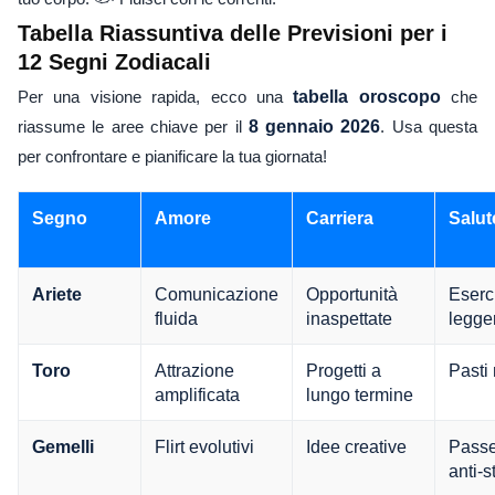
Tabella Riassuntiva delle Previsioni per i
12 Segni Zodiacali
Per una visione rapida, ecco una
tabella oroscopo
che
riassume le aree chiave per il
8 gennaio 2026
. Usa questa
per confrontare e pianificare la tua giornata!
Segno
Amore
Carriera
Salut
Comunicazione
Opportunità
Eserc
Ariete
fluida
inaspettate
legge
Attrazione
Progetti a
Pasti 
Toro
amplificata
lungo termine
Flirt evolutivi
Idee creative
Passe
Gemelli
anti-s