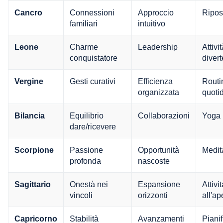
Connessioni
Approccio
Ripo
Cancro
familiari
intuitivo
Charme
Leadership
Attivit
Leone
conquistatore
divert
Gesti curativi
Efficienza
Routi
Vergine
organizzata
quoti
Equilibrio
Collaborazioni
Yoga
Bilancia
dare/ricevere
Passione
Opportunità
Medit
Scorpione
profonda
nascoste
Onestà nei
Espansione
Attivit
Sagittario
vincoli
orizzonti
all'ap
Stabilità
Avanzamenti
Piani
Capricorno