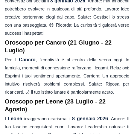
conversazioni sociali il
8 gennaio 2026
. Amore: Flirt innocenti
potrebbero evolvere in qualcosa di più profondo. Lavoro: Idee
creative porteranno elogi dal capo. Salute: Gestisci lo stress
con una passeggiata. 😊 Ricorda: La curiosità ti guiderà verso
successi inaspettati.
Oroscopo per Cancro (21 Giugno - 22
Luglio)
Per il
Cancro
, l'emotività è al centro della scena oggi. In
famiglia, momenti di connessione rafforzano i legami. Relazioni:
Esprimi i tuoi sentimenti apertamente. Carriera: Un approccio
intuitivo risolverà problemi complessi. Salute: Riposa per
ricaricarti. 🌙 Il tuo istinto lunare è particolarmente acuto.
Oroscopo per Leone (23 Luglio - 22
Agosto)
I
Leone
irraggeranno carisma il
8 gennaio 2026
. Amore: Il
tuo fascino conquisterà cuori. Lavoro: Leadership naturale ti