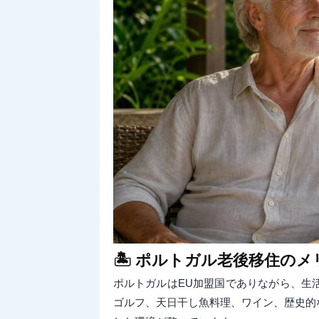
🏝️ ポルトガル老後移住の
ポルトガルはEU加盟国でありながら、生
ゴルフ、天日干し魚料理、ワイン、歴史的