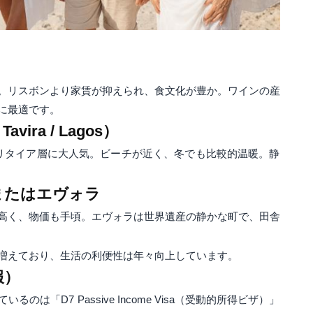
。リスボンより家賃が抑えられ、食文化が豊か。ワインの産
に最適です。
vira / Lagos）
、リタイア層に大人気。ビーチが近く、冬でも比較的温暖。静
）またはエヴォラ
高く、物価も手頃。エヴォラは世界遺産の静かな町で、田舎
増えており、生活の利便性は年々向上しています。
報）
は「D7 Passive Income Visa（受動的所得ビザ）」