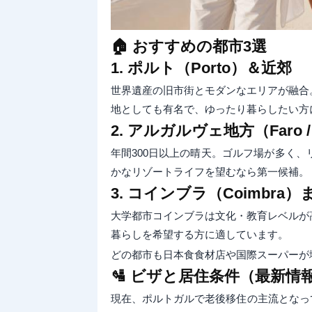
🏠 おすすめの都市3選
1. ポルト（Porto）＆近郊
世界遺産の旧市街とモダンなエリアが融合
地としても有名で、ゆったり暮らしたい方
2. アルガルヴェ地方（Faro / Ta
年間300日以上の晴天。ゴルフ場が多く
かなリゾートライフを望むなら第一候補。
3. コインブラ（Coimbra
大学都市コインブラは文化・教育レベルが
暮らしを希望する方に適しています。
どの都市も日本食食材店や国際スーパーが
🛂 ビザと居住条件（最新情
現在、ポルトガルで老後移住の主流となっているの