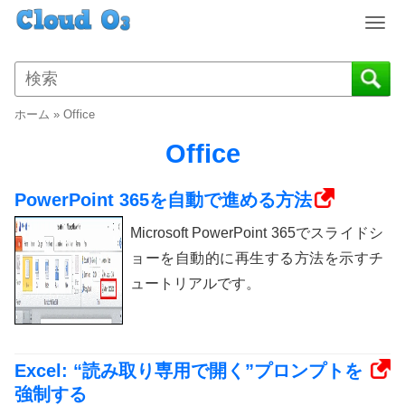
T
o
g
g
l
ホーム
»
Office
e
n
Office
a
v
PowerPoint 365を自動で進める方法
i
g
Microsoft PowerPoint 365でスライドシ
a
ョーを自動的に再生する方法を示すチ
t
ュートリアルです。
i
o
n
Excel: “読み取り専用で開く”プロンプトを
強制する