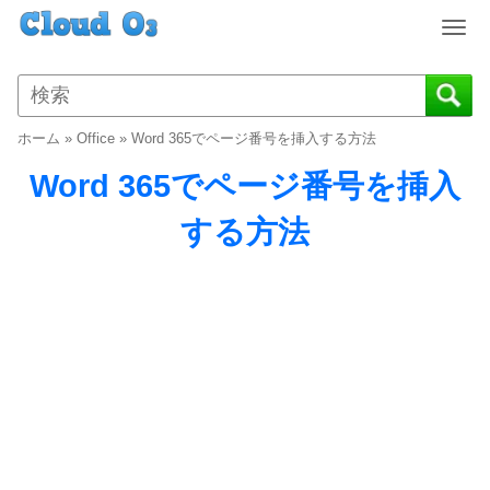
T
o
g
g
l
ホーム
»
Office
»
Word 365でページ番号を挿入する方法
e
n
Word 365でページ番号を挿入
a
v
する方法
i
g
a
t
i
o
n