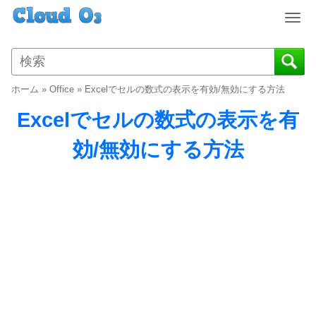
T
o
g
g
l
ホーム
»
Office
»
Excelでセルの数式の表示を有効/無効にする方法
e
n
Excelでセルの数式の表示を有
a
v
効/無効にする方法
i
g
a
t
i
o
n