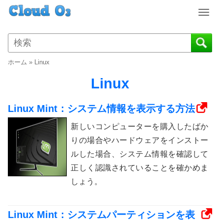
T
o
g
g
l
ホーム
»
Linux
e
n
Linux
a
v
Linux Mint：システム情報を表示する方法
i
g
新しいコンピューターを購入したばか
a
りの場合やハードウェアをインストー
t
ルした場合、システム情報を確認して
i
o
正しく認識されていることを確かめま
n
しょう。
Linux Mint：システムパーティションを表