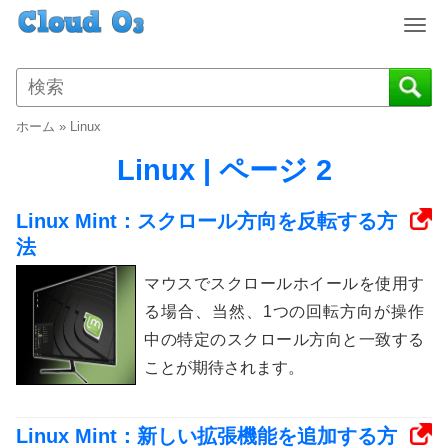
T
o
g
g
l
ホーム
»
Linux
e
n
Linux | ページ 2
a
v
Linux Mint：スクロール方向を反転する方
i
法
g
a
マウスでスクロールホイールを使用す
t
る場合、当然、1つの回転方向が操作
i
o
中の特定のスクロール方向と一致する
n
ことが期待されます。
Linux Mint：新しい拡張機能を追加する方