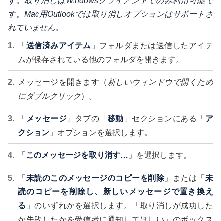
す。取り消しはWindowsクライアントでのみ利用可能で
す。Mac用Outlookでは取り消しオプションはサポートさ
れていません。
「
送信済みアイテム
」フォルダまたは送信したアイテ
ムが保存されている他のフォルダを開きます。
メッセージを開きます（
新しいウィンドウで開くため
にダブルクリック
）。
「
メッセージ
」タブの「
移動
」セクションにある「
ア
クション
」オプションを選択します。
「
このメッセージを取り消す…
」を選択します。
「
未読のこのメッセージのコピーを削除
」または「
未
読のコピーを削除し、新しいメッセージで置き換え
る
」のいずれかを選択します。「取り消しが成功した
か失敗したかを受信者に通知してほしい」のボックス