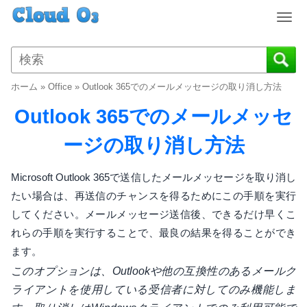
T
o
g
g
l
ホーム
»
Office
»
Outlook 365でのメールメッセージの取り消し方法
e
n
Outlook 365でのメールメッセ
a
v
ージの取り消し方法
i
g
Microsoft Outlook 365で送信したメールメッセージを取り消し
a
たい場合は、再送信のチャンスを得るためにこの手順を実行
t
してください。メールメッセージ送信後、できるだけ早くこ
i
o
れらの手順を実行することで、最良の結果を得ることができ
n
ます。
このオプションは、Outlookや他の互換性のあるメールク
ライアントを使用している受信者に対してのみ機能しま