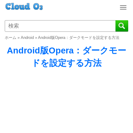
T
o
g
g
l
ホーム
»
Android
»
Android版Opera：ダークモードを設定する方法
e
n
Android版Opera：ダークモー
a
v
ドを設定する方法
i
g
a
t
i
o
n