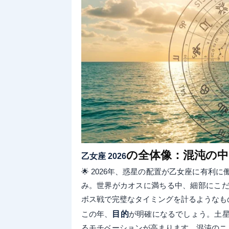
の全体像：混沌の中
乙女座 2026
🌟 2026年、惑星の配置が乙女座に有
み。世界がカオスに満ちる中、細部にこだ
ボス戦で完璧なタイミングを計るようなも
この年、
目的
が明確になるでしょう。土
るモチベーションが高まります。混沌のニ