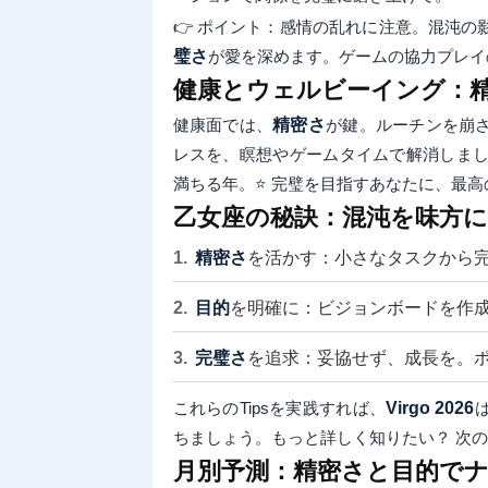
👉 ポイント：感情の乱れに注意。混沌
璧さ
が愛を深めます。ゲームの協力プレイ
健康とウェルビーイング：
健康面では、
精密さ
が鍵。ルーチンを崩
レスを、瞑想やゲームタイムで解消しまし
満ちる年。⭐ 完璧を目指すあなたに、最
乙女座の秘訣：混沌を味方にす
精密さ
を活かす：小さなタスクから
目的
を明確に：ビジョンボードを作
完璧さ
を追求：妥協せず、成長を。
これらのTipsを実践すれば、
Virgo 2026
ちましょう。もっと詳しく知りたい？ 次
月別予測：精密さと目的で