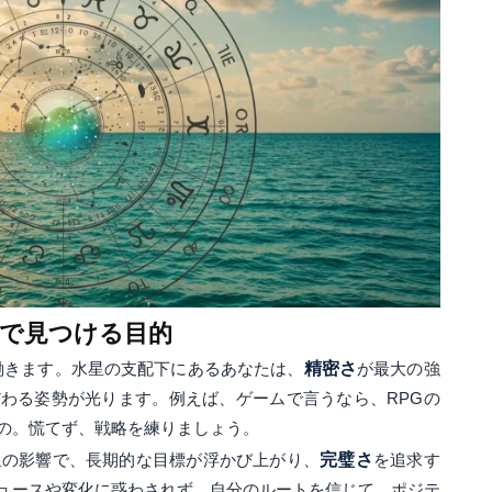
で見つける目的
利に働きます。水星の支配下にあるあなたは、
精密さ
が最大の強
わる姿勢が光ります。例えば、ゲームで言うなら、RPGの
の。慌てず、戦略を練りましょう。
星の影響で、長期的な目標が浮かび上がり、
完璧さ
を追求す
ュースや変化に惑わされず、自分のルートを信じて。ポジテ