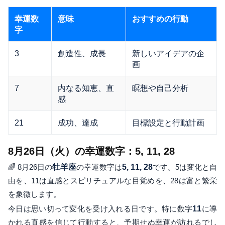
幸運数
意味
おすすめの行動
字
3
創造性、成長
新しいアイデアの企
画
7
内なる知恵、直
瞑想や自己分析
感
21
成功、達成
目標設定と行動計画
8月26日（火）の幸運数字：5, 11, 28
🌈 8月26日の
牡羊座
の幸運数字は
5, 11, 28
です。5は変化と自
由を、11は直感とスピリチュアルな目覚めを、28は富と繁栄
を象徴します。
今日は思い切って変化を受け入れる日です。特に数字
11
に導
かれる直感を信じて行動すると、予期せぬ幸運が訪れるでし