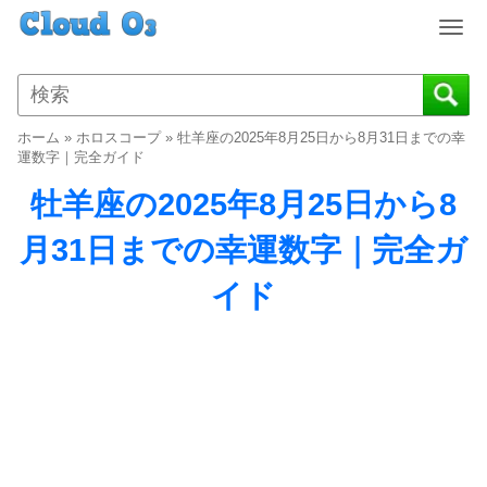
T
o
g
g
l
ホーム
»
ホロスコープ
»
牡羊座の2025年8月25日から8月31日までの幸
e
運数字｜完全ガイド
n
牡羊座の2025年8月25日から8
a
v
月31日までの幸運数字｜完全ガ
i
g
イド
a
t
i
o
n