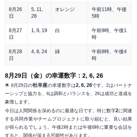
8月26
5, 11,
オレンジ
午前11時、午後
日
28
5時
8月27
1, 9, 19
白
午前9時、午後1
日
時
8月28
4, 8, 24
緑
午前8時、午後4
日
時
8月29日（金）の幸運数字：2, 6, 26
🌟 8月29日の
牡羊座
の幸運数字は
2, 6, 26
です。2はパートナ
ーシップと協力を、6は調和とバランスを、26は成功と達成を
象徴します。
今日は人間関係を深めるのに最適な日です。特に数字
2
に関連
する共同作業やチームプロジェクトに取り組むと、良い結果
が得られるでしょう。午後2時または午後6時に重要な会話を
すると、関係が深まる可能性があります。