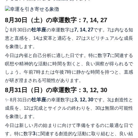
8月30日（土）の幸運数字：7, 14, 27
👆 8月30日の
牡羊座
の幸運数字は
7, 14, 27
です。7は内なる知
恵と直感を、14は変革と適応を、27はスピリチュアルな成長
を象徴します。
今日は内省と自己分析に適した日です。特に数字
7
に関連する
瞑想や精神的な活動に時間を割くと、良い洞察が得られるで
しょう。午前7時または午後7時に静かな時間を持つと、直感
が研ぎ澄まされる可能性があります。
8月31日（日）の幸運数字：3, 12, 30
✨ 8月31日の
牡羊座
の幸運数字は
3, 12, 30
です。3は創造性と
成長を、12は完成とサイクルの終わりを、30は無限の可能性
を象徴します。
今日は新しい月の始まりに向けて準備をするのに最適な日で
す。特に数字
3
に関連する創造的な活動に取り組むと、良い結