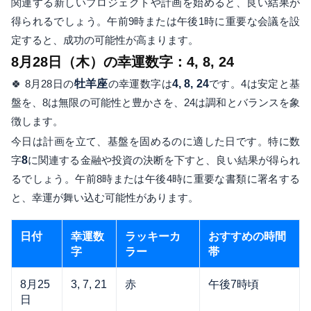
関連する新しいプロジェクトや計画を始めると、良い結果が
得られるでしょう。午前9時または午後1時に重要な会議を設
定すると、成功の可能性が高まります。
8月28日（木）の幸運数字：4, 8, 24
🍀 8月28日の
牡羊座
の幸運数字は
4, 8, 24
です。4は安定と基
盤を、8は無限の可能性と豊かさを、24は調和とバランスを象
徴します。
今日は計画を立て、基盤を固めるのに適した日です。特に数
字
8
に関連する金融や投資の決断を下すと、良い結果が得られ
るでしょう。午前8時または午後4時に重要な書類に署名する
と、幸運が舞い込む可能性があります。
日付
幸運数
ラッキーカ
おすすめの時間
字
ラー
帯
8月25
3, 7, 21
赤
午後7時頃
日