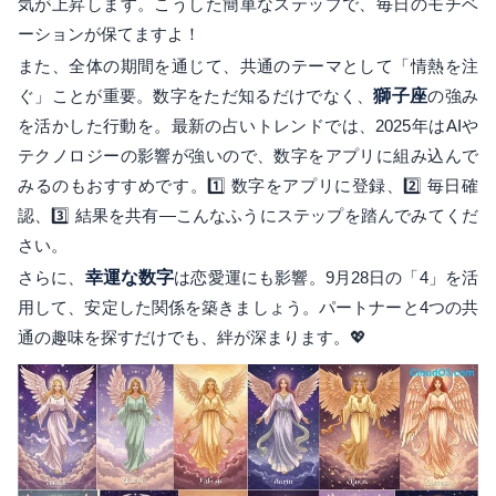
気が上昇します。こうした簡単なステップで、毎日のモチベ
ーションが保てますよ！
また、全体の期間を通じて、共通のテーマとして「情熱を注
ぐ」ことが重要。数字をただ知るだけでなく、
獅子座
の強み
を活かした行動を。最新の占いトレンドでは、2025年はAIや
テクノロジーの影響が強いので、数字をアプリに組み込んで
みるのもおすすめです。1️⃣ 数字をアプリに登録、2️⃣ 毎日確
認、3️⃣ 結果を共有—こんなふうにステップを踏んでみてくだ
さい。
さらに、
幸運な数字
は恋愛運にも影響。9月28日の「4」を活
用して、安定した関係を築きましょう。パートナーと4つの共
通の趣味を探すだけでも、絆が深まります。💖