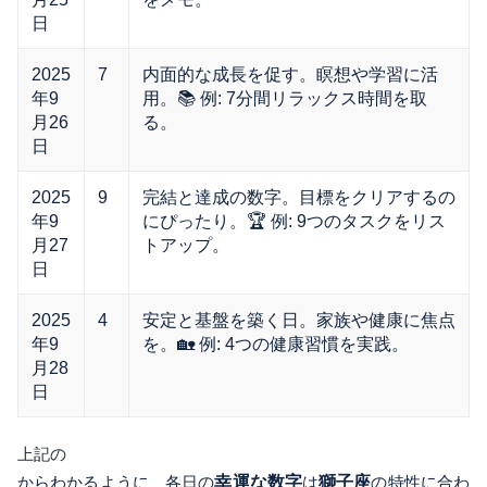
日
2025
7
内面的な成長を促す。瞑想や学習に活
年9
用。📚 例: 7分間リラックス時間を取
月26
る。
日
2025
9
完結と達成の数字。目標をクリアするの
年9
にぴったり。🏆 例: 9つのタスクをリス
月27
トアップ。
日
2025
4
安定と基盤を築く日。家族や健康に焦点
年9
を。🏡 例: 4つの健康習慣を実践。
月28
日
上記の
からわかるように、各日の
幸運な数字
は
獅子座
の特性に合わ