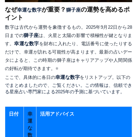
なぜ
が重要？
の運勢を高めるポ
幸運な数字
獅子座
イント
数字は古代から運勢を象徴するもの。2025年9月22日から28
日までの
獅子座
は、火星と太陽の影響で積極性が鍵となりま
す。
幸運な数字
を財布に入れたり、電話番号に使ったりする
だけで、幸運が訪れる可能性が高まります。最新の占いデー
タによると、この時期の獅子座はキャリアアップや人間関係
の好転が期待できます。⭐
ここで、具体的に各日の
幸運な数字
をリストアップ。以下の
でまとめましたので、ご覧ください。この情報は、信頼でき
る星座占い専門家による2025年の予測に基づいています。
日付
活用アドバイス
幸
運
な
数