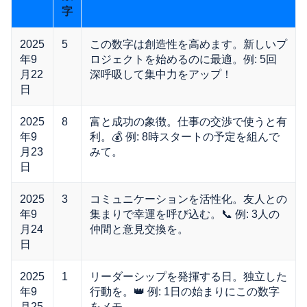
字
2025
5
この数字は創造性を高めます。新しいプ
年9
ロジェクトを始めるのに最適。例: 5回
月22
深呼吸して集中力をアップ！
日
2025
8
富と成功の象徴。仕事の交渉で使うと有
年9
利。💰 例: 8時スタートの予定を組んで
月23
みて。
日
2025
3
コミュニケーションを活性化。友人との
年9
集まりで幸運を呼び込む。📞 例: 3人の
月24
仲間と意見交換を。
日
2025
1
リーダーシップを発揮する日。独立した
年9
行動を。👑 例: 1日の始まりにこの数字
月25
をメモ。