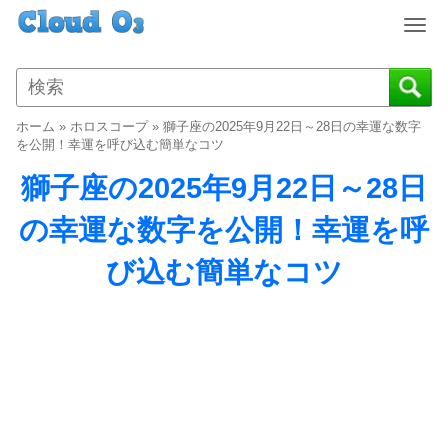
T
o
g
g
l
ホーム
»
ホロスコープ
»
獅子座の2025年9月22日～28日の幸運な数字
e
を公開！幸運を呼び込む簡単なコツ
n
獅子座の2025年9月22日～28日
a
v
の幸運な数字を公開！幸運を呼
i
g
び込む簡単なコツ
a
t
i
o
n