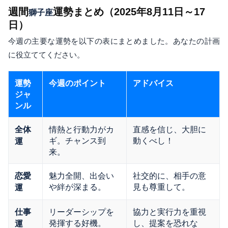
週間
運勢まとめ（2025年8月11日～17
獅子座
日）
今週の主要な運勢を以下の表にまとめました。あなたの計画
に役立ててください。
運勢
今週のポイント
アドバイス
ジャ
ンル
情熱と行動力がカ
直感を信じ、大胆に
全体
ギ。チャンス到
動くべし！
運
来。
魅力全開、出会い
社交的に、相手の意
恋愛
や絆が深まる。
見も尊重して。
運
リーダーシップを
協力と実行力を重視
仕事
発揮する好機。
し、提案を恐れな
運