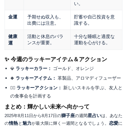
い。
予期せぬ収入も、
貯蓄や自己投資を意
金運
出費には注意。
識する。
活動と休息のバラ
十分な睡眠と適度な
健康
ンスが重要。
運動を心がける。
運
✨ 今週のラッキーアイテム＆アクション
ゴールド、オレンジ
💎
ラッキーカラー：
革製品、アロマディフューザー
🍀
ラッキーアイテム：
新しいスキルを学ぶ、友人と
🚶‍♀️
ラッキーアクション：
の食事会を計画する
まとめ：輝かしい未来へ向かって
2025年8月11日から8月17日の
獅子座
の週間
星占い
は、あなた
の
情熱
と
魅力
が最大限に輝く一週間となるでしょう。
恋愛
に