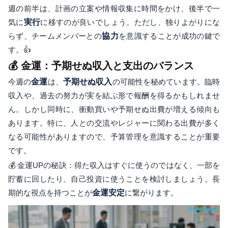
週の前半は、計画の立案や情報収集に時間をかけ、後半で一
気に
実行
に移すのが良いでしょう。ただし、独りよがりにな
らず、チームメンバーとの
協力
を意識することが成功の鍵で
す。👍
💰 金運：予期せぬ収入と支出のバランス
今週の
金運
は、
予期せぬ収入
の可能性を秘めています。臨時
収入や、過去の努力が実を結ぶ形で報酬を得るかもしれませ
ん。しかし同時に、衝動買いや予期せぬ出費が増える傾向も
あります。特に、人との交流やレジャーに関わる出費が多く
なる可能性がありますので、予算管理を意識することが重要
です。
💰 金運UPの秘訣：得た収入はすぐに使うのではなく、一部を
貯蓄に回したり、自己投資に使うことを検討しましょう。長
期的な視点を持つことが
金運安定
に繋がります。