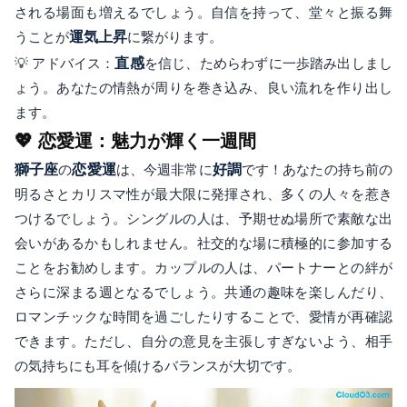
される場面も増えるでしょう。自信を持って、堂々と振る舞
うことが
運気上昇
に繋がります。
💡 アドバイス：
直感
を信じ、ためらわずに一歩踏み出しまし
ょう。あなたの情熱が周りを巻き込み、良い流れを作り出し
ます。
💖 恋愛運：魅力が輝く一週間
獅子座
の
恋愛運
は、今週非常に
好調
です！あなたの持ち前の
明るさとカリスマ性が最大限に発揮され、多くの人々を惹き
つけるでしょう。シングルの人は、予期せぬ場所で素敵な出
会いがあるかもしれません。社交的な場に積極的に参加する
ことをお勧めします。カップルの人は、パートナーとの絆が
さらに深まる週となるでしょう。共通の趣味を楽しんだり、
ロマンチックな時間を過ごしたりすることで、愛情が再確認
できます。ただし、自分の意見を主張しすぎないよう、相手
の気持ちにも耳を傾けるバランスが大切です。