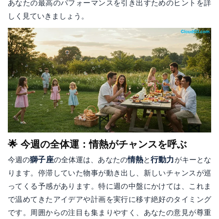
あなたの最高のパフォーマンスを引き出すためのヒントを詳
しく見ていきましょう。
🌟 今週の全体運：情熱がチャンスを呼ぶ
今週の
獅子座
の全体運は、あなたの
情熱
と
行動力
がキーとな
ります。停滞していた物事が動き出し、新しいチャンスが巡
ってくる予感があります。特に週の中盤にかけては、これま
で温めてきたアイデアや計画を実行に移す絶好のタイミング
です。周囲からの注目も集まりやすく、あなたの意見が尊重