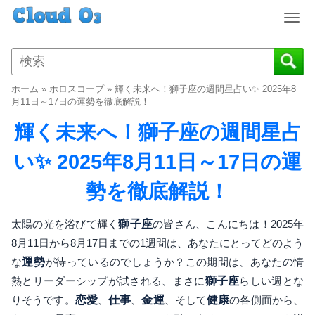
T
o
g
g
l
ホーム
»
ホロスコープ
»
輝く未来へ！獅子座の週間星占い✨ 2025年8
e
月11日～17日の運勢を徹底解説！
n
輝く未来へ！獅子座の週間星占
a
v
い✨ 2025年8月11日～17日の運
i
g
勢を徹底解説！
a
t
i
太陽の光を浴びて輝く
獅子座
の皆さん、こんにちは！2025年
o
8月11日から8月17日までの1週間は、あなたにとってどのよう
n
な
運勢
が待っているのでしょうか？この期間は、あなたの情
熱とリーダーシップが試される、まさに
獅子座
らしい週とな
りそうです。
恋愛
、
仕事
、
金運
、そして
健康
の各側面から、