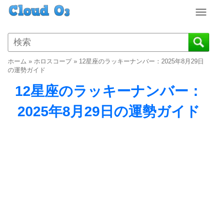
T
o
g
g
l
ホーム
»
ホロスコープ
»
12星座のラッキーナンバー：2025年8月29日
e
の運勢ガイド
n
12星座のラッキーナンバー：
a
v
2025年8月29日の運勢ガイド
i
g
a
t
i
o
n