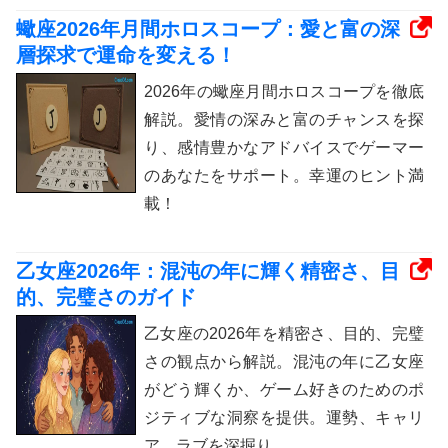
蠍座2026年月間ホロスコープ：愛と富の深
層探求で運命を変える！
2026年の蠍座月間ホロスコープを徹底
解説。愛情の深みと富のチャンスを探
り、感情豊かなアドバイスでゲーマー
のあなたをサポート。幸運のヒント満
載！
乙女座2026年：混沌の年に輝く精密さ、目
的、完璧さのガイド
乙女座の2026年を精密さ、目的、完璧
さの観点から解説。混沌の年に乙女座
がどう輝くか、ゲーム好きのためのポ
ジティブな洞察を提供。運勢、キャリ
ア、ラブを深掘り。