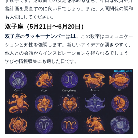
す数字です。財政面での安定を求めるなら、今日は投資や貯
蓄計画を見直すのに良い日でしょう。また、人間関係の調和
も大切にしてください。
双子座（5月21日〜6月20日）
双子座
の
ラッキーナンバー
は
11
。この数字はコミュニケー
ションと知性を強調します。新しいアイデアが湧きやすく、
他人との会話からインスピレーションを得られるでしょう。
学びや情報収集にも適した日です。