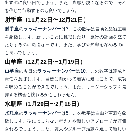
出すのに良い日でしょう。また、直感が鋭くなるので、それ
を信じて行動するのも良いでしょう。
射手座（11月22日〜12月21日）
射手座
の
ラッキーナンバー
は
3
。この数字は冒険と楽観主義
を象徴します。新しいことに挑戦したり、旅行の計画を立て
たりするのに最適な日です。また、学びや知識を深めるのに
も良いでしょう。
山羊座（12月22日〜1月19日）
山羊座
の今日の
ラッキーナンバー
は
10
。この数字は達成と
責任を意味します。目標に向かって着実に進むことで、成功
を収めることができるでしょう。また、リーダーシップを発
揮する機会も訪れるかもしれません。
水瓶座（1月20日〜2月18日）
水瓶座
の
ラッキーナンバー
は
5
。この数字は自由と革新を象
徴します。型にはまらない考え方や新しいアプローチが評価
されるでしょう。また、友人やグループ活動を通じて新しい