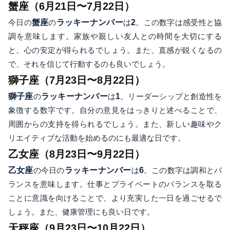
蟹座（6月21日〜7月22日）
今日の
蟹座
の
ラッキーナンバー
は
2
。この数字は感受性と協
調を意味します。家族や親しい友人との時間を大切にする
と、心の安定が得られるでしょう。また、直感が鋭くなるの
で、それを信じて行動するのも良いでしょう。
獅子座（7月23日〜8月22日）
獅子座
の
ラッキーナンバー
は
1
。リーダーシップと創造性を
象徴する数字です。自分の意見をはっきりと述べることで、
周囲からの支持を得られるでしょう。また、新しい趣味やク
リエイティブな活動を始めるのにも最適な日です。
乙女座（8月23日〜9月22日）
乙女座
の今日の
ラッキーナンバー
は
6
。この数字は調和とバ
ランスを意味します。仕事とプライベートのバランスを取る
ことに意識を向けることで、より充実した一日を過ごせるで
しょう。また、健康管理にも良い日です。
天秤座（9月23日〜10月22日）