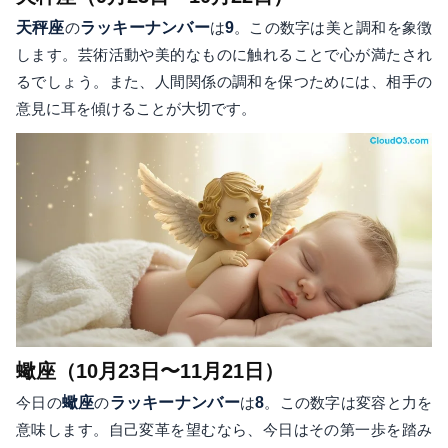
天秤座
の
ラッキーナンバー
は
9
。この数字は美と調和を象徴
します。芸術活動や美的なものに触れることで心が満たされ
るでしょう。また、人間関係の調和を保つためには、相手の
意見に耳を傾けることが大切です。
蠍座（10月23日〜11月21日）
今日の
蠍座
の
ラッキーナンバー
は
8
。この数字は変容と力を
意味します。自己変革を望むなら、今日はその第一歩を踏み