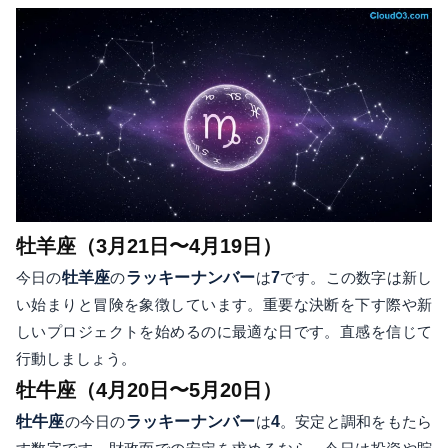
牡羊座（3月21日〜4月19日）
今日の
牡羊座
の
ラッキーナンバー
は
7
です。この数字は新し
い始まりと冒険を象徴しています。重要な決断を下す際や新
しいプロジェクトを始めるのに最適な日です。直感を信じて
行動しましょう。
牡牛座（4月20日〜5月20日）
牡牛座
の今日の
ラッキーナンバー
は
4
。安定と調和をもたら