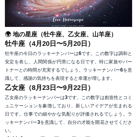
🌍 地の星座（牡牛座、乙女座、山羊座）
牡牛座（4月20日〜5月20日）
牡牛座の今日のラッキーナンバーは
6
です。この数字は調和と
安定を表し、人間関係が円滑になる日です。特に家族やパー
トナーとの時間が充実するでしょう。ラッキーナンバー
6
を意
識して、感謝の気持ちを表現すると幸運が増します。
乙女座（8月23日〜9月22日）
乙女座のラッキーナンバーは
3
です。この数字は創造性とコミ
ュニケーションを象徴しており、新しいアイデアが生まれる
日です。仕事での細やかな気配りが評価されるでしょう。ラ
ッキーナンバー
3
を意識して、自分の才能を開花させてくださ
い。