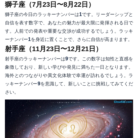
獅子座（7月23日〜8月22日）
獅子座の今日のラッキーナンバーは
1
です。リーダーシップと
自信を表す数字で、あなたの魅力が最大限に発揮される日で
す。人前での発表や重要な交渉が成功するでしょう。ラッキ
ーナンバー
1
を身近に置くことで、さらに自信が高まります。
射手座（11月23日〜12月21日）
射手座のラッキーナンバーは
9
です。この数字は知性と直感を
象徴しており、新しい学びや発見に満ちた一日となります。
海外とのつながりや異文化体験で幸運が訪れるでしょう。ラ
ッキーナンバー
9
を意識して、新しいことに挑戦してみてくだ
さい。