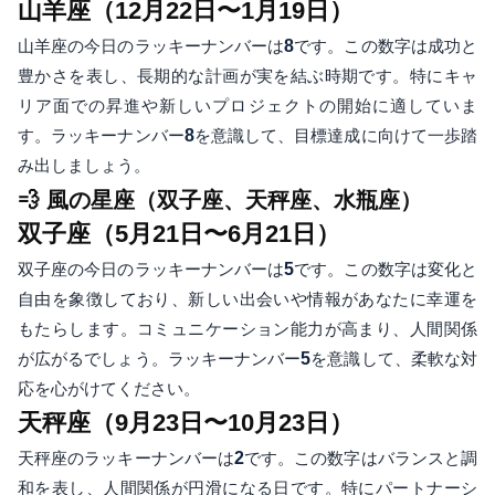
山羊座（12月22日〜1月19日）
山羊座の今日のラッキーナンバーは
8
です。この数字は成功と
豊かさを表し、長期的な計画が実を結ぶ時期です。特にキャ
リア面での昇進や新しいプロジェクトの開始に適していま
す。ラッキーナンバー
8
を意識して、目標達成に向けて一歩踏
み出しましょう。
💨 風の星座（双子座、天秤座、水瓶座）
双子座（5月21日〜6月21日）
双子座の今日のラッキーナンバーは
5
です。この数字は変化と
自由を象徴しており、新しい出会いや情報があなたに幸運を
もたらします。コミュニケーション能力が高まり、人間関係
が広がるでしょう。ラッキーナンバー
5
を意識して、柔軟な対
応を心がけてください。
天秤座（9月23日〜10月23日）
天秤座のラッキーナンバーは
2
です。この数字はバランスと調
和を表し、人間関係が円滑になる日です。特にパートナーシ