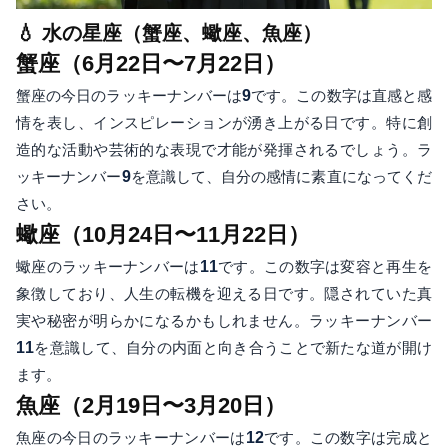
💧 水の星座（蟹座、蠍座、魚座）
蟹座（6月22日〜7月22日）
蟹座の今日のラッキーナンバーは
9
です。この数字は直感と感
情を表し、インスピレーションが湧き上がる日です。特に創
造的な活動や芸術的な表現で才能が発揮されるでしょう。ラ
ッキーナンバー
9
を意識して、自分の感情に素直になってくだ
さい。
蠍座（10月24日〜11月22日）
蠍座のラッキーナンバーは
11
です。この数字は変容と再生を
象徴しており、人生の転機を迎える日です。隠されていた真
実や秘密が明らかになるかもしれません。ラッキーナンバー
11
を意識して、自分の内面と向き合うことで新たな道が開け
ます。
魚座（2月19日〜3月20日）
魚座の今日のラッキーナンバーは
12
です。この数字は完成と