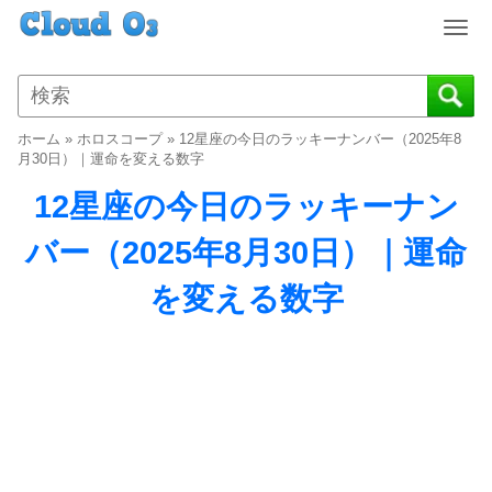
T
o
g
g
l
ホーム
»
ホロスコープ
»
12星座の今日のラッキーナンバー（2025年8
e
月30日）｜運命を変える数字
n
12星座の今日のラッキーナン
a
v
バー（2025年8月30日）｜運命
i
g
を変える数字
a
t
i
o
n