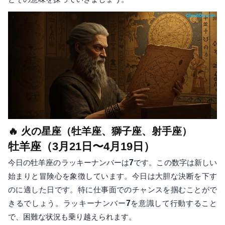
🔥 火の星座（牡羊座、獅子座、射手座）
牡羊座（3月21日〜4月19日）
今日の牡羊座のラッキーナンバーは
7
です。この数字は新しい
始まりと冒険心を象徴しています。今日は大胆な決断を下す
のに適した日です。特に仕事面でのチャンスを掴むことがで
きるでしょう。ラッキーナンバー
7
を意識して行動すること
で、困難な状況も乗り越えられます。