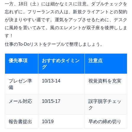
一方、18日（土）には細かなミスに注意。ダブルチェックを
忘れずに。フリーランスの人は、新規クライアントとの契約
が決まりやすい週です。運気をアップさせるために、デスク
に風鈴を置いてみて。風のエレメントが双子座を後押ししま
す！
仕事のTo-Doリストをテーブルで整理しましょう。
優先事項
おすすめタイミン
注意点
グ
プレゼン準
10/13-14
視覚資料を充実
備
メール対応
10/15-17
誤字脱字チェッ
ク
報告書提出
10/19
早めの締め切り