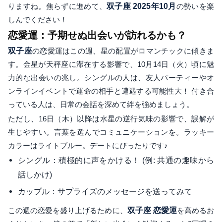
りますね。焦らずに進めて、
双子座 2025年10月
の勢いを楽
しんでください！
恋愛運：予期せぬ出会いが訪れるかも？
双子座
の恋愛運はこの週、星の配置がロマンチックに傾きま
す。金星が天秤座に滞在する影響で、10月14日（火）頃に魅
力的な出会いの兆し。シングルの人は、友人パーティーやオ
ンラインイベントで運命の相手と遭遇する可能性大！ 付き合
っている人は、日常の会話を深めて絆を強めましょう。
ただし、16日（木）以降は水星の逆行気味の影響で、誤解が
生じやすい。言葉を選んでコミュニケーションを。ラッキー
カラーはライトブルー。デートにぴったりです♪
シングル：積極的に声をかける！ (例: 共通の趣味から
話しかけ)
カップル：サプライズのメッセージを送ってみて
この週の恋愛を盛り上げるために、
双子座 恋愛運
を高めるお