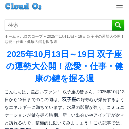
T
o
g
g
l
ホーム
»
ホロスコープ
»
2025年10月13日～19日 双子座の運勢大公開！
e
恋愛・仕事・健康の鍵を握る週
n
2025年10月13日～19日 双子座
a
v
の運勢大公開！恋愛・仕事・健
i
g
康の鍵を握る週
a
t
i
こんにちは、星占いファン！ 双子座の皆さん、2025年10月13
o
日から19日までのこの週は、
双子座
の好奇心が爆発するよう
n
なエネルギーに満ちています。水星の影響が強く、コミュニ
ケーションが鍵を握る時期。新しい出会いやアイデアが次々
と訪れるので、積極的に動いてみましょう！ この記事では、