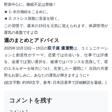
野菜中心に。睡眠不足は禁物！
★ 1: 水分補給をこまめに。
★ 2: ストレス発散に音楽を聴く。
この習慣で、週末の19日を元気に迎えられます。体調管理が
運気の基盤ですよ😊
週のまとめとアドバイス
2025年10月13日～19日の
双子座 週運勢
は、コミュニケーシ
ョンと創造性がテーマ。恋愛では出会いを、仕事では評価
を、金運では賢い選択を、健康ではバランスを意識して。星
のエネルギーを味方につけ、充実した一週間に！ 次回の月運
勢もお楽しみに。あなたの運気が輝きますように⭐
(総文字数: 約950文字。参考: 日本語基準で詳細解説を凝縮。)
コメントを残す
コメント
*