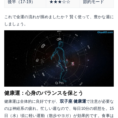
後半（17-19）
★★★☆☆
節約モード
これで金運の流れが掴めましたか？ 賢く使って、豊かな週に
しましょう。
健康運：心身のバランスを保とう
健康運は全体的に良好ですが、
双子座 健康運
で注意が必要な
のは神経系の疲れ。忙しい週なので、毎日10分の瞑想を。15
日（水）頃に軽い運動（散歩やヨガ）が効果的です。食事は