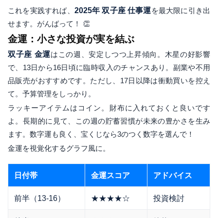
これを実践すれば、
2025年 双子座 仕事運
を最大限に引き出
せます。がんばって！ 👏
金運：小さな投資が実を結ぶ
双子座 金運
はこの週、安定しつつ上昇傾向。木星の好影響
で、13日から16日頃に臨時収入のチャンスあり。副業や不用
品販売がおすすめです。ただし、17日以降は衝動買いを控え
て。予算管理をしっかり。
ラッキーアイテムはコイン。財布に入れておくと良いです
よ。長期的に見て、この週の貯蓄習慣が未来の豊かさを生み
ます。数字運も良く、宝くじなら3のつく数字を選んで！
金運を視覚化するグラフ風に。
日付帯
金運スコア
アドバイス
前半（13-16）
★★★★☆
投資検討