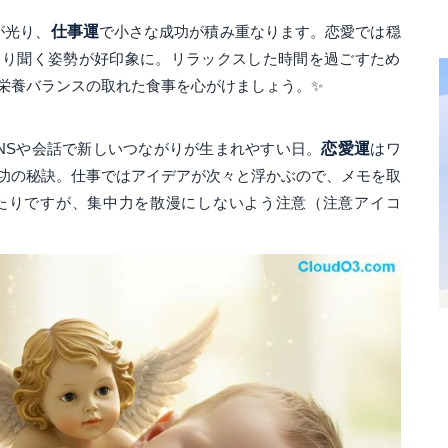
が光り、
仕事運
で小さな成功が積み重なります。恋愛では穏
くり聞く姿勢が好印象に。リラックスした時間を過ごすため
栄養バランスの取れた食事を心がけましょう。✨
NSや会話で新しいつながりが生まれやすい日。
恋愛運
はワ
功の秘訣。仕事ではアイデアが次々と浮かぶので、メモを取
たりですが、集中力を散漫にしないよう注意（注意アイコ