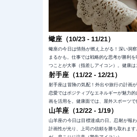
蠍座（10/23 - 11/21）
蠍座の今日は情熱が燃え上がる！深い洞
まるかも。仕事では戦略的な思考が勝利を
つことが大事（指差しアイコン）。健康は
射手座（11/22 - 12/21）
射手座は冒険の気配！外出や旅行の計画
恋愛ではポジティブなエネルギーが魅力的
画を活用を。健康面では、屋外スポーツで
山羊座（12/22 - 1/19）
山羊座の今日は目標達成の日。忍耐が報
計画性が光り、上司の信頼を勝ち取れます
が、肩こりに注意（警告アイコン）。