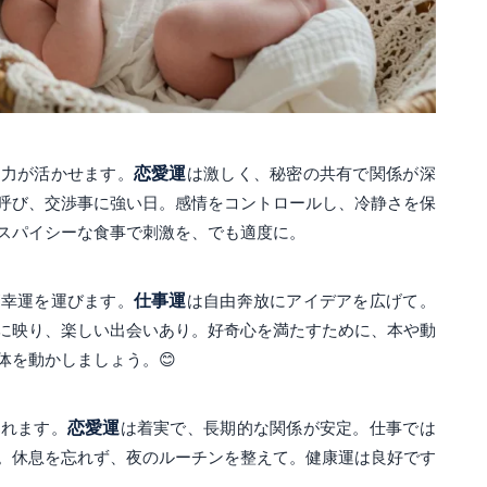
察力が活かせます。
恋愛運
は激しく、秘密の共有で関係が深
呼び、交渉事に強い日。感情をコントロールし、冷静さを保
スパイシーな食事で刺激を、でも適度に。
が幸運を運びます。
仕事運
は自由奔放にアイデアを広げて。
に映り、楽しい出会いあり。好奇心を満たすために、本や動
体を動かしましょう。😊
われます。
恋愛運
は着実で、長期的な関係が安定。仕事では
。休息を忘れず、夜のルーチンを整えて。健康運は良好です