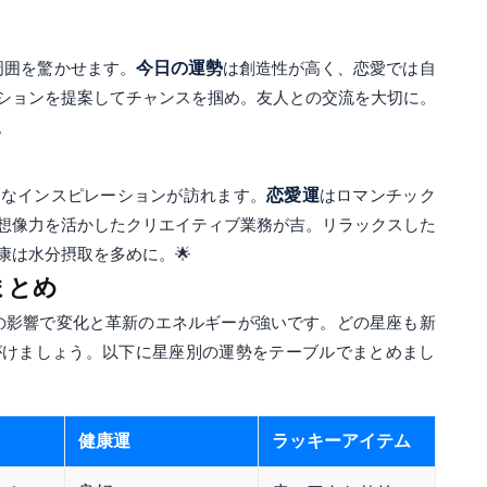
周囲を驚かせます。
今日の運勢
は創造性が高く、恋愛では自
ションを提案してチャンスを掴め。友人との交流を大切に。
。
うなインスピレーションが訪れます。
恋愛運
はロマンチック
想像力を活かしたクリエイティブ業務が吉。リラックスした
康は水分摂取を多めに。🌟
まとめ
の影響で変化と革新のエネルギーが強いです。どの星座も新
がけましょう。以下に星座別の運勢をテーブルでまとめまし
健康運
ラッキーアイテム