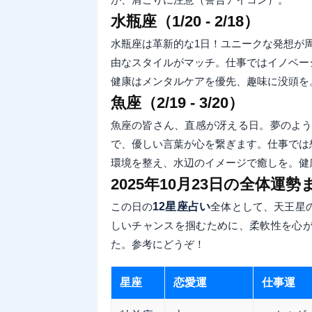
水瓶座（1/20 - 2/18）
水瓶座は革新的な1日！ユニークな発想が
由なスタイルがマッチ。仕事ではイノベー
健康はメンタルケアを優先、趣味に没頭を
魚座（2/19 - 3/20）
魚座の皆さん、直感が冴える日。夢のよ
で、優しい言葉が心を繋ぎます。仕事では
環境を整え、水辺のイメージで癒しを。健
2025年10月23日の全体運勢
この日の
12星座占い
全体として、天王星
しいチャンスを掴むために、柔軟性を心
た。参考にどうぞ！
星座
恋愛運
仕事運