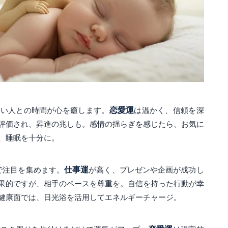
しい人との時間が心を癒します。
恋愛運
は温かく、信頼を深
評価され、昇進の兆しも。感情の揺らぎを感じたら、お気に
、睡眠を十分に。
で注目を集めます。
仕事運
が高く、プレゼンや企画が成功し
果的ですが、相手のペースを尊重を。自信を持った行動が幸
健康面では、日光浴を活用してエネルギーチャージ。