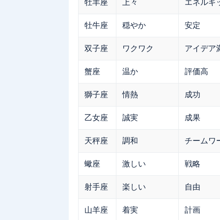
牡羊座
上々
エネルギ
牡牛座
穏やか
安定
双子座
ワクワク
アイデア
蟹座
温か
評価高
獅子座
情熱
成功
乙女座
誠実
成果
天秤座
調和
チームワ
蠍座
激しい
戦略
射手座
楽しい
自由
山羊座
着実
計画