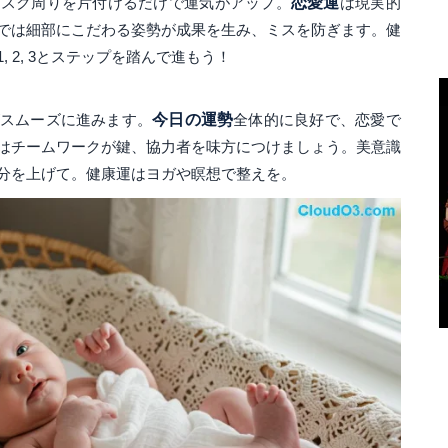
デスク周りを片付けるだけで運気がアップ。
恋愛運
は現実的
では細部にこだわる姿勢が成果を生み、ミスを防ぎます。健
 2, 3とステップを踏んで進もう！
スムーズに進みます。
今日の運勢
全体的に良好で、恋愛で
はチームワークが鍵、協力者を味方につけましょう。美意識
分を上げて。健康運はヨガや瞑想で整えを。