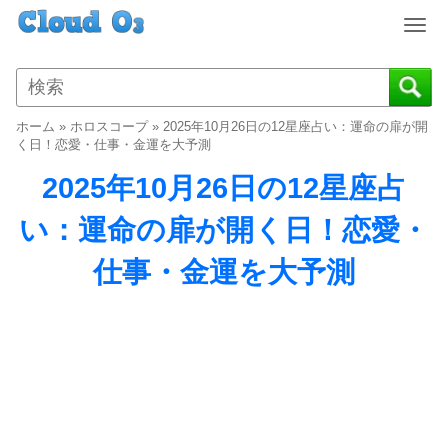
T
o
g
g
l
ホーム
»
ホロスコープ
»
2025年10月26日の12星座占い：運命の扉が開
e
く日！恋愛・仕事・金運を大予測
n
2025年10月26日の12星座占
a
v
い：運命の扉が開く日！恋愛・
i
g
仕事・金運を大予測
a
t
i
o
n