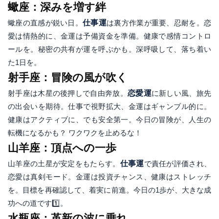
蠍座：深みを増す絆
蠍座の直感が鋭い日。
仕事運
は裏方作業が重要、忍耐を。恋
愛は情熱的に、金運は予備資金を準備。健康で感情コントロ
ールを。秘密の共有が運を呼ぶかも。深呼吸して、落ち着い
た1日を。
射手座：冒険の風が吹く
射手座は木星の後押しで自由奔放。
恋愛運
に新しい風、旅先
の出会いを期待。仕事で視野拡大、金運はギャンブル的に。
健康はアクティブに、でも安全第一。今日の冒険が、人生の
転機になるかも？ ワクワクを止めるな！
山羊座：頂点への一歩
山羊座の土星が安定をもたらす。
仕事運
で責任が評価され、
恋愛は真剣モード。金運は投資チャンス、健康はストレッチ
を。目標を再確認して、着実に前進。今日の1歩が、大きな成
功への道です1️⃣。
水瓶座：革新の波に乗れ