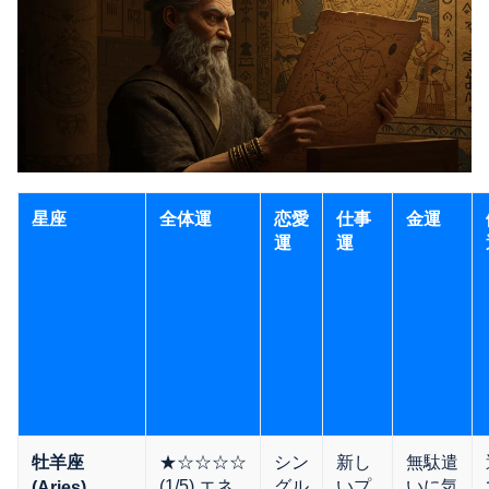
星座
全体運
恋愛
仕事
金運
運
運
★☆☆☆☆
シン
新し
無駄遣
牡羊座
(1/5) エネ
グル
いプ
いに気
(Aries)