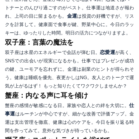
トナーとのんびり過ごすのがベスト。仕事運は地道さが報わ
れ、上司の目に留まるかも。
金運
は投資の好機ですが、リス
クを計算して。健康面で食事が鍵、野菜中心に。今日のラッ
キーは、ゆったりした時間。明日の活力につながりますよ。
双子座：言葉の魔法を
双子座は水星のエネルギーで会話が弾む日。
恋愛運
が高く、
SNSでの出会いが現実になるかも。仕事ではプレゼンが成功
の鍵、ユーモアを忘れずに。金運は副業のヒントが得られそ
う。健康は睡眠を優先、夜更かしはNG。友人とのトークで運
気が上がるはず！ もっと知りたくてワクワクしませんか？
蟹座：内なる声に耳を傾け
蟹座の感情が敏感になる日。家族や恋人との絆を大切に。
仕
事運
はルーチンが中心ですが、細かな改善で評価アップ。金
運は支出管理を徹底、健康は心のケアを。今日を振り返る時
間を作ってみて。意外な気づきが待っているかも。