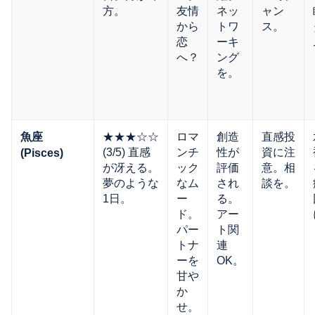
方。
友情
ネッ
ャン
から
トワ
ス。
恋
ーキ
へ？
ング
を。
★★★☆☆
ロマ
創造
直感投
魚座
(3/5) 直感
ンチ
性が
資に注
(Pisces)
が冴える。
ック
評価
意。相
夢のような
なム
され
談を。
1日。
ー
る。
ド。
アー
パー
ト関
トナ
連
ーを
OK。
甘や
か
せ。