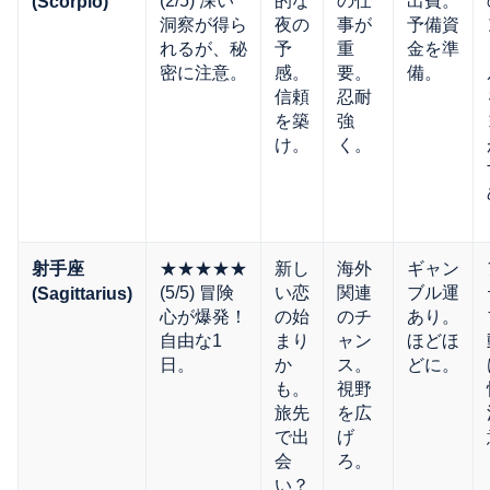
(2/5) 深い
的な
の仕
出費。
(Scorpio)
洞察が得ら
夜の
事が
予備資
れるが、秘
予
重
金を準
密に注意。
感。
要。
備。
信頼
忍耐
を築
強
け。
く。
★★★★★
新し
海外
ギャン
射手座
(5/5) 冒険
い恋
関連
ブル運
(Sagittarius)
心が爆発！
の始
のチ
あり。
自由な1
まり
ャン
ほどほ
日。
か
ス。
どに。
も。
視野
旅先
を広
で出
げ
会
ろ。
い？