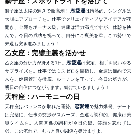
獅子座：スポットライトを浴びて
獅子座は太陽の輝きで最高潮！
恋愛運
は情熱的、シングルは
大胆にアプローチを。仕事でクリエイティブなアイデアが花
開き、金運もボーナス級。健康は活力満点ですが、休憩を挟
んで。今日の成功を祝って、自分にご褒美を👏。この勢いで
来週も突き進みましょう！
乙女座：完璧主義を活かせ
乙女座の分析力が冴える1日。
恋愛運
は安定、相手を思いやる
サプライズを。仕事ではミスゼロを目指し、金運は節約で未
来を。健康管理を徹底、ルーチンを守って。今日の努力が、
明日の自信につながります。続けていきましょう！
天秤座：ハーモニーの日
天秤座はバランスが取れた運勢。
恋愛運
で魅力爆発、デート
は完璧に。仕事の交渉がスムーズ、金運も調和的。健康は美
容タイムを。人間関係の調和が今日の鍵、笑顔を忘れずに
😊。この流れで、もっと良い関係を築けますよ。