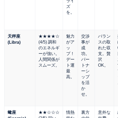
ライ
ズ
を。
★★★★☆
魅力
交渉
バラン
天秤座
(4/5) 調和
がア
事が
スの取
(Libra)
のエネルギ
ッ
成
れた収
ーが強い。
プ！
功。
支。贅
人間関係が
デー
パー
沢
スムーズ。
ト運
トナ
OK。
最
ーシ
高。
ップ
を活
か
せ。
★★☆☆☆
情熱
裏方
意外な
蠍座