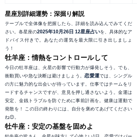
星座別詳細運勢：深掘り解説
テーブルで全体像を把握したら、詳細を読み込んでみてくだ
さい。各星座の
2025年10月26日 12星座占い
を、具体的なア
ドバイス付きで。あなたの運気を最大限に引き出しましょ
う！
牡羊座：情熱をコントロールして
今日の牡羊座は、火星の影響で行動力が爆発しそう。でも、
衝動買いや急な決断は避けましょう。
恋愛運
では、シングル
の方に魅力的な出会いが待っています。仕事ではチームをリ
ードするチャンスですが、意見を押し通さないよう。金運は
安定、金銭トラブルを防ぐために事前計画を。健康は運動で
発散を！ この日の終わりには、自分を褒めてあげてください
ね😊。
牡牛座：安定の基盤を固めよ
牡牛座の皆さん、金星が味方して心地よい1日。恋愛ではパー