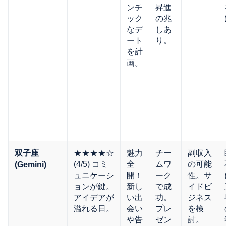
ンチ
昇進
ック
の兆
なデ
しあ
ート
り。
を計
画。
★★★★☆
魅力
チー
副収入
双子座
(4/5) コミ
全
ムワ
の可能
(Gemini)
ュニケーシ
開！
ーク
性。サ
ョンが鍵。
新し
で成
イドビ
アイデアが
い出
功。
ジネス
溢れる日。
会い
プレ
を検
や告
ゼン
討。