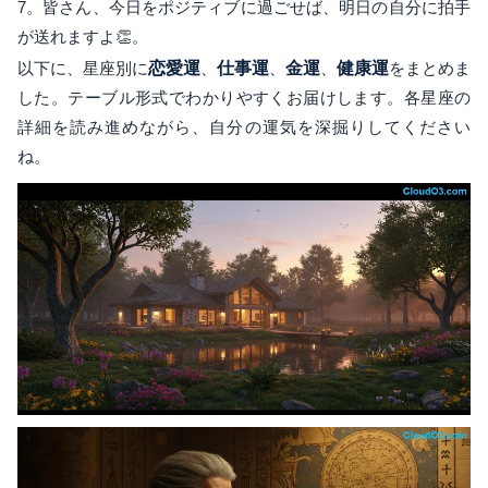
7。皆さん、今日をポジティブに過ごせば、明日の自分に拍手
が送れますよ👏。
以下に、星座別に
恋愛運
、
仕事運
、
金運
、
健康運
をまとめま
した。テーブル形式でわかりやすくお届けします。各星座の
詳細を読み進めながら、自分の運気を深掘りしてください
ね。