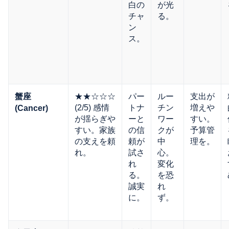
白の
が光
チャ
る。
ン
ス。
★★☆☆☆
パー
ルー
支出が
蟹座
(2/5) 感情
トナ
チン
増えや
(Cancer)
が揺らぎや
ーと
ワー
すい。
すい。家族
の信
クが
予算管
の支えを頼
頼が
中
理を。
れ。
試さ
心。
れ
変化
る。
を恐
誠実
れ
に。
ず。