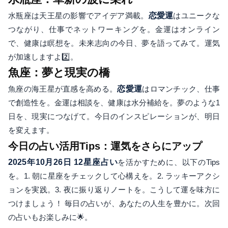
水瓶座は天王星の影響でアイデア満載。
恋愛運
はユニークな
つながり、仕事でネットワーキングを。金運はオンライン
で、健康は瞑想を。未来志向の今日、夢を語ってみて。運気
が加速しますよ2️⃣。
魚座：夢と現実の橋
魚座の海王星が直感を高める。
恋愛運
はロマンチック、仕事
で創造性を。金運は相談を、健康は水分補給を。夢のような1
日を、現実につなげて。今日のインスピレーションが、明日
を変えます。
今日の占い活用Tips：運気をさらにアップ
2025年10月26日 12星座占い
を活かすために、以下のTips
を。1. 朝に星座をチェックして心構えを。2. ラッキーアクシ
ョンを実践。3. 夜に振り返りノートを。こうして運を味方に
つけましょう！ 毎日の占いが、あなたの人生を豊かに。次回
の占いもお楽しみに🌟。