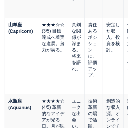
★★★☆☆
真剣
責任
安定し
山羊座
(3/5) 目標
な関
ある
た収
(Capricorn)
達成へ着実
係が
ポジ
入。投
な進展。努
深ま
ショ
資を検
力が実る。
る。
ン
討。
将来
に。
を語
評価
れ。
アッ
プ。
★★★★☆
ユニ
技術
創造的
水瓶座
(4/5) 革新
ーク
革新
な収入
(Aquarius)
的なアイデ
な出
の場
源。オ
アが光る
会
で活
ンライ
日。月が味
い。
躍。
ンでチ