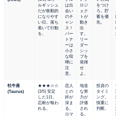
ルギッシュ
は出
ロジ
をつけ
だが衝動的
会い
ェク
ろ。貯
になりやす
のチ
トが
蓄を優
い日。落ち
ャン
動き
先。
着いて行動
ス！
出
を。
パー
す。
トナ
リー
ーは
ダー
小さ
シッ
な喧
プを
嘩に
発揮
注
せ
意。
よ。
★★★☆☆
恋人
地道
投資の
牡牛座
(3/5) 安定
との
な努
タイミ
(Taurus)
した1日。
絆が
力が
ング。
忍耐が報わ
深ま
評価
慎重に
れる。
る。
され
判断。
ロマ
る。