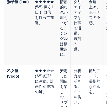
★★★★★
情熱
クリ
金運
獅子座 (Leo)
(5/5) 輝く1
的な
エイ
上々。
日！ 自信
恋が
ティ
ボーナ
を持って前
燃え
ブな
スの予
進。
上が
仕事
感。
る。
で活
シン
躍。
グル
賞賛
は積
の
極的
嵐。
に。
★★★☆☆
安定
分析
節約モ
乙女座
(3/5) 細部
した
力が
ード。
(Virgo)
に注意。計
関係
活き
長期的
画性が成功
を楽
る。
な貯蓄
の鍵。
し
ミス
を。
む。
を防
サプ
げ。