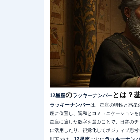
の
とは？
12星座
ラッキーナンバー
ラッキーナンバー
は、星座の特性と惑星の
座に位置し、調和とコミュニケーションを
星座に適した数字を選ぶことで、日常のチ
に活用したり、視覚化してポジティブ思考
以下では、
12星座
ごとに
ラッキーナン