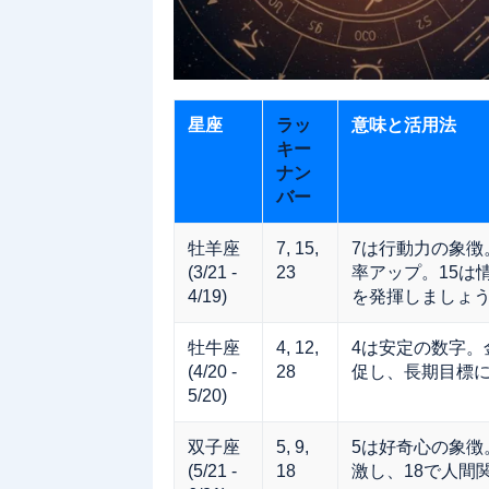
星座
ラッ
意味と活用法
キー
ナン
バー
牡羊座
7, 15,
7は行動力の象徴
(3/21 -
23
率アップ。15は
4/19)
を発揮しましょ
牡牛座
4, 12,
4は安定の数字。
(4/20 -
28
促し、長期目標に
5/20)
双子座
5, 9,
5は好奇心の象徴
(5/21 -
18
激し、18で人間