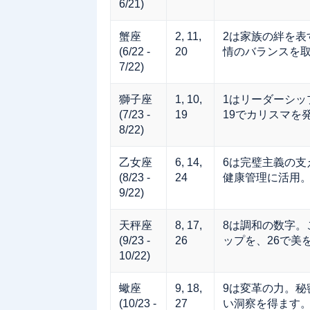
6/21)
蟹座
2, 11,
2は家族の絆を表
(6/22 -
20
情のバランスを
7/22)
獅子座
1, 10,
1はリーダーシッ
(7/23 -
19
19でカリスマを
8/22)
乙女座
6, 14,
6は完璧主義の支
(8/23 -
24
健康管理に活用
9/22)
天秤座
8, 17,
8は調和の数字。
(9/23 -
26
ップを、26で美
10/22)
蠍座
9, 18,
9は変革の力。秘
(10/23 -
27
い洞察を得ます