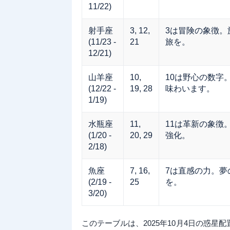
11/22)
射手座
3, 12,
3は冒険の象徴。
(11/23 -
21
旅を。
12/21)
山羊座
10,
10は野心の数字
(12/22 -
19, 28
味わいます。
1/19)
水瓶座
11,
11は革新の象徴
(1/20 -
20, 29
強化。
2/18)
魚座
7, 16,
7は直感の力。夢
(2/19 -
25
を。
3/20)
このテーブルは、2025年10月4日の惑