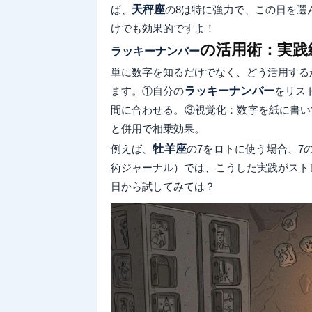
ば、
天秤座
の8は特に強力で、この日を選
けでも効果的ですよ！
の活用術：実践
ラッキーナンバー
単に数字を知るだけでなく、どう活用する
ます。①自分の
ラッキーナンバー
をリス
間に合わせる。③視覚化：数字を紙に書い
と併用で相乗効果。
例えば、
牡羊座
の7をロトに使う場合、7
術ジャーナル）では、こうした実践がスト
日から試してみては？