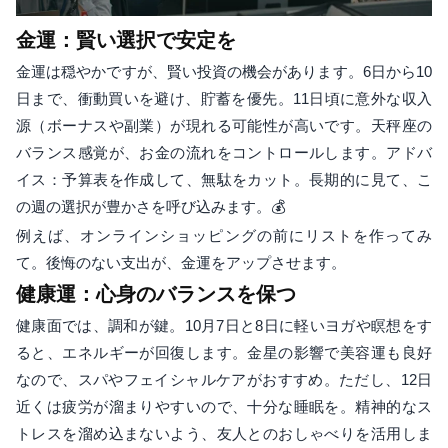
金運：賢い選択で安定を
金運は穏やかですが、賢い投資の機会があります。6日から10
日まで、衝動買いを避け、貯蓄を優先。11日頃に意外な収入
源（ボーナスや副業）が現れる可能性が高いです。天秤座の
バランス感覚が、お金の流れをコントロールします。アドバ
イス：予算表を作成して、無駄をカット。長期的に見て、こ
の週の選択が豊かさを呼び込みます。💰
例えば、オンラインショッピングの前にリストを作ってみ
て。後悔のない支出が、金運をアップさせます。
健康運：心身のバランスを保つ
健康面では、調和が鍵。10月7日と8日に軽いヨガや瞑想をす
ると、エネルギーが回復します。金星の影響で美容運も良好
なので、スパやフェイシャルケアがおすすめ。ただし、12日
近くは疲労が溜まりやすいので、十分な睡眠を。精神的なス
トレスを溜め込まないよう、友人とのおしゃべりを活用しま