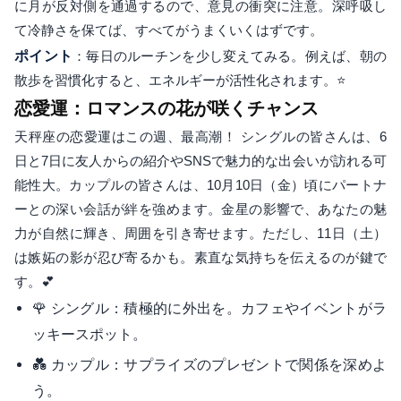
に月が反対側を通過するので、意見の衝突に注意。深呼吸し
て冷静さを保てば、すべてがうまくいくはずです。
ポイント
：毎日のルーチンを少し変えてみる。例えば、朝の
散歩を習慣化すると、エネルギーが活性化されます。⭐
恋愛運：ロマンスの花が咲くチャンス
天秤座の恋愛運はこの週、最高潮！ シングルの皆さんは、6
日と7日に友人からの紹介やSNSで魅力的な出会いが訪れる可
能性大。カップルの皆さんは、10月10日（金）頃にパートナ
ーとの深い会話が絆を強めます。金星の影響で、あなたの魅
力が自然に輝き、周囲を引き寄せます。ただし、11日（土）
は嫉妬の影が忍び寄るかも。素直な気持ちを伝えるのが鍵で
す。💕
🌹 シングル：積極的に外出を。カフェやイベントがラ
ッキースポット。
💑 カップル：サプライズのプレゼントで関係を深めよ
う。