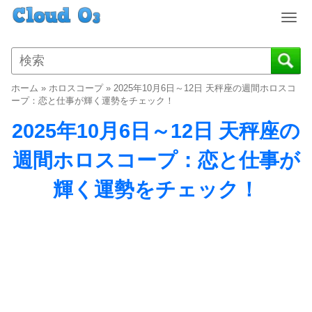
T
o
g
g
l
ホーム
»
ホロスコープ
»
2025年10月6日～12日 天秤座の週間ホロスコ
e
ープ：恋と仕事が輝く運勢をチェック！
n
2025年10月6日～12日 天秤座の
a
v
週間ホロスコープ：恋と仕事が
i
g
輝く運勢をチェック！
a
t
i
o
n