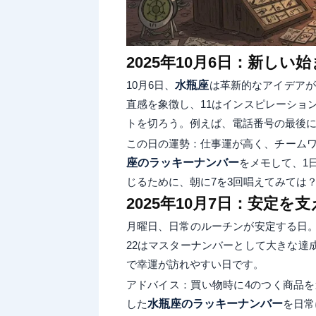
2025年10月6日：新しい
10月6日、
水瓶座
は革新的なアイデアが
直感を象徴し、11はインスピレーショ
トを切ろう。例えば、電話番号の最後に
この日の運勢：仕事運が高く、チーム
座のラッキーナンバー
をメモして、1
じるために、朝に7を3回唱えてみては
2025年10月7日：安定を
月曜日、日常のルーチンが安定する日
22はマスターナンバーとして大きな達
で幸運が訪れやすい日です。
アドバイス：買い物時に4のつく商品
した
水瓶座のラッキーナンバー
を日常