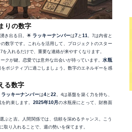
始まりの数字
湧き出る日。🌟
ラッキーナンバー
は
7
と
11
。7は内省と
ンの数字です。これらを活用して、プロジェクトのスター
7を入れるだけで、重要な連絡が来やすくなります。
ワークが鍵。恋愛では意外な出会いが待っています。
水瓶
日をポジティブに過ごしましょう。数字のエネルギーを感
？
支える数字
。
ラッキーナンバー
は
4
と
22
。4は基盤を築く力を持ち、
成を約束します。
2025年10月
の水瓶座にとって、財務面
を選ぶと吉。人間関係では、信頼を深めるチャンス。こう
に取り入れることで、週の勢いを保てます。