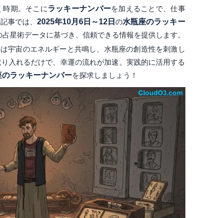
く時期。そこに
ラッキーナンバー
を加えることで、仕事
の記事では、
2025年10月6日～12日
の
水瓶座のラッキー
の占星術データに基づき、信頼できる情報を提供します。
字は宇宙のエネルギーと共鳴し、水瓶座の創造性を刺激し
取り入れるだけで、幸運の流れが加速。実践的に活用する
座のラッキーナンバー
を探求しましょう！