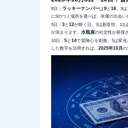
8日：
ラッキーナンバー
は
9
と
18
。9
に9のつく場所を選べば、幸運の出会いが
9日：
3
と
12
が輝く日。3は創造性、1
が深まります。
水瓶座
の社交性が発揮
10日：
5
と
14
で冒険心を刺激。5は変化
した数字を活用すれば、
2025年10月
の