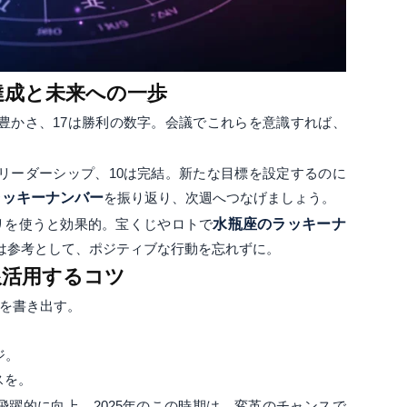
日：達成と未来への一歩
豊かさ、17は勝利の数字。会議でこれらを意識すれば、
はリーダーシップ、10は完結。新たな目標を設定するのに
ラッキーナンバー
を振り返り、次週へつなげましょう。
リを使うと効果的。宝くじやロトで
水瓶座のラッキーナ
は参考として、ポジティブな行動を忘れずに。
限活用するコツ
を書き出す。
。
ジ。
スを。
飛躍的に向上。2025年のこの時期は、変革のチャンスで