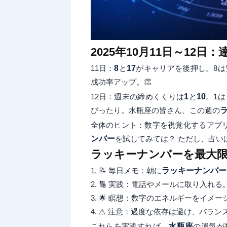
2025年10月11日～12
11日：
8
と
17
がキャリアを後押し。8は
成功率アップ。👏
12日：週末の締めくくりは
1
と
10
。1
ぴったり。水瓶座の皆さん、この週の
全体のヒント：数字を視覚化するアプ
ンバー
を試してみては？ ただし、占い
ラッキーナンバーを最大
1. 📝 毎日メモ：朝に
ラッキーナンバー
2. 🔢 実践：電話やメールに取り入れる
3. 🌟 瞑想：数字のエネルギーをイメー
4. ⚠️ 注意：過度な依存は避け、バラン
これらを実践すれば、
水瓶座
の運気が