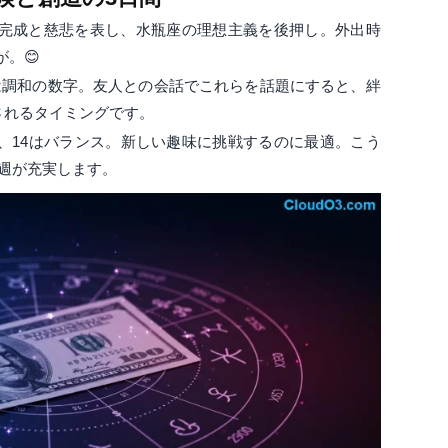
は完成と慈悲を表し、水瓶座の理想主義を後押し。外出時
。😊
2は調和の数字。友人との会話でこれらを話題にすると、絆
されるタイミングです。
、14はバランス。新しい趣味に挑戦するのに最適。こう
週が充実します。