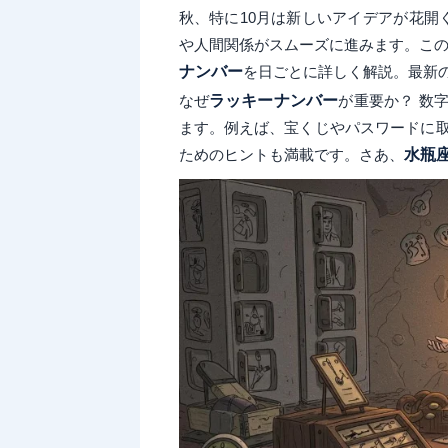
秋、特に10月は新しいアイデアが花開
や人間関係がスムーズに進みます。こ
ナンバー
を日ごとに詳しく解説。最新
なぜ
ラッキーナンバー
が重要か？ 数
ます。例えば、宝くじやパスワードに
ためのヒントも満載です。さあ、
水瓶