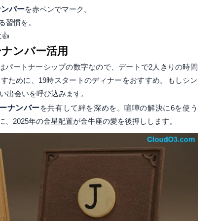
ナンバー
を赤ペンでマーク。
せる習慣を。
👍
ーナンバー活用
はパートナーシップの数字なので、デートで2人きりの時間
すために、19時スタートのディナーをおすすめ。もしシン
しい出会いを呼び込みます。
ーナンバー
を共有して絆を深めを。喧嘩の解決に6を使う
、2025年の金星配置が金牛座の愛を後押しします。