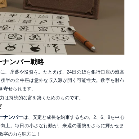
ーナンバー戦略
に、貯蓄や投資を。たとえば、24日の15を銀行口座の残高
月後半の金牛座は意外な収入源が開く可能性大。数字を財布
き寄せられます。
の力は持続的な富を築くためのものです。
ぎ
ーナンバー
は、安定と成長を約束するもの。2、6、8を中心
が向上。毎日の小さな行動が、来週の運勢をさらに輝かせま
数字の力を味方に！