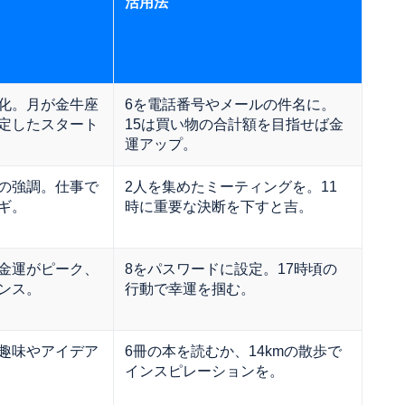
活用法
化。月が金牛座
6を電話番号やメールの件名に。
定したスタート
15は買い物の合計額を目指せば金
運アップ。
の強調。仕事で
2人を集めたミーティングを。11
ギ。
時に重要な決断を下すと吉。
金運がピーク、
8をパスワードに設定。17時頃の
ンス。
行動で幸運を掴む。
趣味やアイデア
6冊の本を読むか、14kmの散歩で
インスピレーションを。