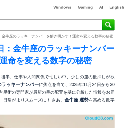
Windows
Gaming
AI
English
30日：金牛座のラッキーナンバーを解き明かす！運命を変える数字の秘密
～30日：金牛座のラッキーナンバー
運命を変える数字の秘密
1月後半。仕事や人間関係で忙しい中、少しの運の後押しが欲
のラッキーナンバー
に焦点を当て、2025年11月24日から30
占星術の専門家が最新の星の配置を基に分析した情報をお届
、日常がよりスムーズに！ さあ、
金牛座 運勢
を高める数字