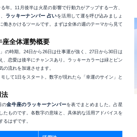
せる年。11月後半は火星の影響で行動力がアップする一方、
中、
ラッキーナンバー 占い
を活用して運を呼び込みましょ
に働きかけるツールです。まずは全体の週のテーマから見て
金牛座全体運勢概要
の時期。24日から26日は仕事運が強く、27日から30日は
え、恋愛は後半にチャンスあり。ラッキーカラーは緑とピン
気の流れを加速させます。
メモして1日をスタート。数字が現れたら「幸運のサイン」と
用法
日の
金牛座のラッキーナンバー
を表でまとめました。占星
したものです。各数字の意味と、具体的な活用アドバイスを
するはずです。