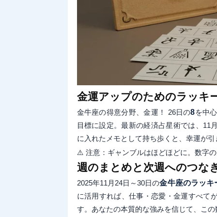
金運アップのためのラッキ
金牛座の得意分野、金運！ 26日の
8
を中心
目標に設定。最新の経済占星術では、11
に入れたメモとして持ち歩くと、幸運が引
⚠️ 注意：ギャンブルはほどほどに。数字
週のまとめと次週へのつな
2025年11月24日～30日の
金牛座のラッキ
に活用すれば、仕事・恋愛・金運すべて
す。あなたの本質的な強みを信じて、この