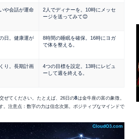
いや会話が運命
2人でディナーを。10時にメッセ
ージを送ってみて😊
の日。健康運が
8時間の睡眠を確保。16時にヨガ
で体を整える。
くり。長期計画
4つの目標を設定。13時にレビュ
ーして週を終える。
交ぜてください。たとえば、26日の
8
は金牛座の富の象徴。
す。注意点：数字の力は信念次第。ポジティブなマインドで