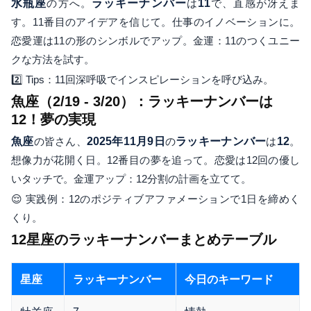
水瓶座
の方へ。
ラッキーナンバー
は
11
で、直感が冴えま
す。11番目のアイデアを信じて。仕事のイノベーションに。
恋愛運は11の形のシンボルでアップ。金運：11のつくユニー
クな方法を試す。
2️⃣ Tips：11回深呼吸でインスピレーションを呼び込み。
魚座（2/19 - 3/20）：ラッキーナンバーは
12！夢の実現
魚座
の皆さん、
2025年11月9日
の
ラッキーナンバー
は
12
。
想像力が花開く日。12番目の夢を追って。恋愛は12回の優し
いタッチで。金運アップ：12分割の計画を立てて。
😌 実践例：12のポジティブアファメーションで1日を締めく
くり。
12星座のラッキーナンバーまとめテーブル
星座
ラッキーナンバー
今日のキーワード