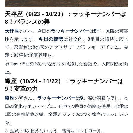
天秤座（9/23 - 10/23）：ラッキーナンバーは
8！バランスの美
天秤座
の方へ。今日の
ラッキーナンバー
は
8
で、無限の可能
性を示します。
今日の運勢
は社交的。8番目の招待に応じ
て。恋愛運は8の形のアクセサリーがラッキーアイテム。金
運：8分割の予算管理を。
👍 Tips：8回の深いつながりを意識した会話で、人間関係が向
上。
蠍座（10/24 - 11/22）：ラッキーナンバーは
9！変革の力
蠍座
の皆さん、
ラッキーナンバー
は
9
。深い洞察を促し、今
日の変化をポジティブに。仕事で9番目の戦略を採用。恋愛は
9回の信頼構築が鍵。金運アップ：9のつく数字のチャレンジ
を。
⚠️ 注意：9を超えないよう、感情をコントロール。