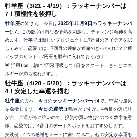
牡羊座（3/21 - 4/19）：ラッキーナンバーは
7！積極性を後押し
牡羊座
の皆さん、今日は
2025年11月9日
の
ラッキーナンバ
ー
は
7
。この数字は内なる情熱を刺激し、チャレンジ精神を高
めます。仕事では新しいプロジェクトに7番目のアイデアを試
してみて。恋愛では、7回目の連絡が運命のきっかけに？金運
アップのヒント：7円玉を財布に入れておくだけ！
🌟 活用Tips：朝に7回深呼吸して1日をスタート。きっとエネ
ルギーが満ち溢れますよ。
牡牛座（4/20 - 5/20）：ラッキーナンバーは
4！安定した幸運を掴む
牡牛座
の方へ。今日の
ラッキーナンバー
は
4
で、堅実な運気
を象徴します。
今日の運勢
は穏やかですが、4番目の選択肢
が吉。金運が特に強いので、投資や買い物は4のつく数字を意
識。恋愛では、4番目のデートスポットをおすすめします。
実践例：4つの感謝をノートに書いてみて。心の安定が幸運を