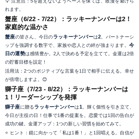
💡 注意点：5を超えないようペースを保てば、散漫を避けら
れます。
蟹座（6/22 - 7/22）：ラッキーナンバーは2！
家庭的な温かさ
蟹座
の皆さん、今日の
ラッキーナンバー
は
2
。パートナーシ
ップを強調する数字で、家族や恋人との絆が強まります。
今
日の運勢
は感情豊か。2人で決める予定を立てて。金運は2倍
の貯蓄目標を設定！
活用法：2つのポジティブな言葉を1日で相手に伝える。幸せ
が倍増しますよ。😊
獅子座（7/23 - 8/22）：ラッキーナンバーは
1！リーダーシップを発揮
獅子座
に贈る
ラッキーナンバー
は
1
。輝く個性を引き立て、
今日が主役の日！仕事で1番の提案を。恋愛では1回の告白が
成功の鍵。金運アップ：1つの新しい習慣を始めてみて。
⭐ ヒント：鏡に向かって「私は1番！」と1回唱える。自信が