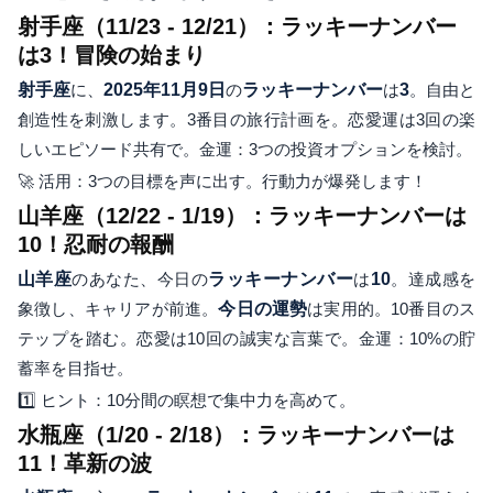
射手座（11/23 - 12/21）：ラッキーナンバー
は3！冒険の始まり
射手座
に、
2025年11月9日
の
ラッキーナンバー
は
3
。自由と
創造性を刺激します。3番目の旅行計画を。恋愛運は3回の楽
しいエピソード共有で。金運：3つの投資オプションを検討。
🚀 活用：3つの目標を声に出す。行動力が爆発します！
山羊座（12/22 - 1/19）：ラッキーナンバーは
10！忍耐の報酬
山羊座
のあなた、今日の
ラッキーナンバー
は
10
。達成感を
象徴し、キャリアが前進。
今日の運勢
は実用的。10番目のス
テップを踏む。恋愛は10回の誠実な言葉で。金運：10%の貯
蓄率を目指せ。
1️⃣ ヒント：10分間の瞑想で集中力を高めて。
水瓶座（1/20 - 2/18）：ラッキーナンバーは
11！革新の波