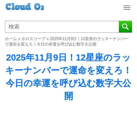
T
o
g
g
l
ホーム
»
ホロスコープ
»
2025年11月9日！12星座のラッキーナンバー
e
で運命を変えろ！今日の幸運を呼び込む数字大公開
n
2025年11月9日！12星座のラッ
a
v
キーナンバーで運命を変えろ！
i
g
今日の幸運を呼び込む数字大公
a
t
開
i
o
n