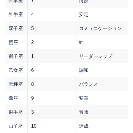
牡羊座
7
情熱
牡牛座
4
安定
双子座
5
コミュニケーション
蟹座
2
絆
獅子座
1
リーダーシップ
乙女座
6
調和
天秤座
8
バランス
蠍座
9
変革
射手座
3
冒険
山羊座
10
達成