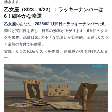
湧きます。
乙女座（8/23 - 9/22）：ラッキーナンバーは
6！細やかな幸運
乙女座
のあなた、
2025年11月9日
の
ラッキーナンバー
は
6
。
調和と実用性を表し、日常の効率が上がります。6番目のタス
クを優先。恋愛は6回の小さな気遣いが効果的。金運：6のつ
く金額の寄付で好循環。
実践：6つのToDoリストを作成。達成感が運を呼び込みま
す。